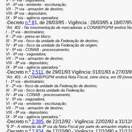
V - 5ª via - seguradora;
VI - 6ª via - emitente - escrituração;
VII - 7ª via - armazém de destino;
VIII- 8ª via - depositário;
IX - 9ª via - agência operadora;
-Decreto
n.º 8
1, de 28/03/95 - Vigência
:
28/03/95 a 18/07/95
“Art. 401 - Na movimentação de mercadorias a CONAB/PGPM emitirá Nota
I - 1ª via - destinatário;
II - 2ª via - presa ao bloco;
III - 3ª via - fisco da unidade da Federação de destino;
IV - 4ª via - fisco da unidade da Federação de origem;
V - 5ª via - CONAB - processamento;
VI - 6ª via - seguradora;
VII - 7ª via - armazém de destino;
VIII - 8ª via - depositário;
IX - 9ª via - agência operadora.”
-Decreto n.º
2.511
, de 29/01/93 Vigência: 01/01/93 a 27/03/9
“Art. 401 - A CONAB/PGPM emitirá Nota Fiscal, série única, em 09 (nove
I - 1ª via - destinatário;
II - 2ª via - fisco da unidade da Federação de destino;
III - 3ª via - fisco desta unidade da Federação;
IV - 4ª via - CONAB - processamento;
V - 5ª via - seguradora;
VI - 6ª via - emitente - escrituração;
VII - 7ª via - armazém de destino;
VIII - 8ª via - depositário;
IX - 9ª via - agência operadora.”
-Decreto n.º
2.385
, de 22/12/92 - Vigência: 22/02/92 a 31/12
“§ 3º - A retenção da 8ª via da Nota Fiscal por parte do armazém implic
-Decreto n.º
2.934
, de 17/10/90 - Vigência: 17/10/90 a 21/12