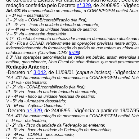
redação conferida pelo Decreto
n° 329
, de 24/08/95 - Vigênc
Art. 401
Na movimentação de mercadoria, a CONAB/PGPM emitirá Nota Fis
I – 1ª via – destinatário;
II – 2ª via – CONAB/contabilização (via fixa);
III – 3ª via – fisco da unidade federada do emitente;
IV – 4ª via – fisco da unidade federada de destino;
V – 5ª via – armazém depositário
§ 1º - O estabelecimento centralizador manterá demonstrativo atualizado
§ 2º - Fica a CONAB, relativamente às operações previstas neste artigo,
independentemente da formalização do pedido de que tratam as cláusul
estabelecimento.
(Convênio ICMS
87/96
).
§ 3° Nas operações denominadas de venda em balcão, assim entendida a v
emitida, manualmente, Nota Fiscal de série distinta, que será posteriorme
Redação Anterior:
-
Decreto n.º
3.042
, de 11/09/01 (
caput e incisos
) - Vigência: 
"Art. 401 Na movimentação de mercadorias a CONAB/PGPM emitirá Nota F
I - 1ª via - destinatário;
II - 2ª via - CONAB/contabilização (via fixa);
III - 3ª via - fisco da unidade federada do emitente;
IV - 4ª via - fisco da unidade federada de destino;
V - 5ª via - Armazém depositário;
VI - 6ª via - Agência Operadora."
-Decreto
n.º 329
, de 24/08/95 - Vigência: a partir de 19/07/95
"Art. 401 Na movimentação de mercadorias a CONAB/PGPM emitirá Nota F
I - 1ª via - destinatário;
II - 2ª via - fisco da unidade da Federação do emitente;
III - 3ª via - fisco da unidade da Federação do destinatário;
IV - 4ª via - CONAB - processamento;