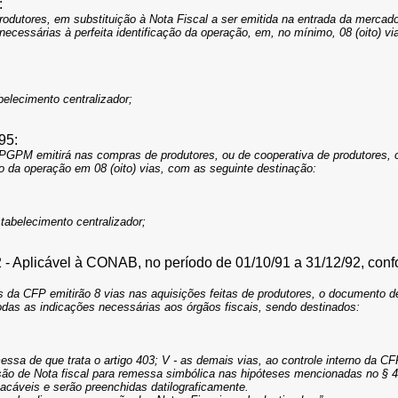
:
 produtores, em substituição à Nota Fiscal a ser emitida na entrada da mer
ecessárias à perfeita identificação da operação, em, no mínimo, 08 (oito) vi
elecimento centralizador;
95:
/PGPM emitirá nas compras de produtores, ou de cooperativa de produtores,
ão da operação em 08 (oito) vias, com as seguinte destinação:
abelecimento centralizador;
 - Aplicável à CONAB, no período de 01/10/91 a 31/12/92, confo
tos da CFP emitirão 8 vias nas aquisições feitas de produtores, o documento
odas as indicações necessárias aos órgãos fiscais, sendo destinados:
essa de que trata o artigo 403; V - as demais vias, ao controle interno da CF
o de Nota fiscal para remessa simbólica nas hipóteses mencionadas no § 4º, 
tacáveis e serão preenchidas datilograficamente.