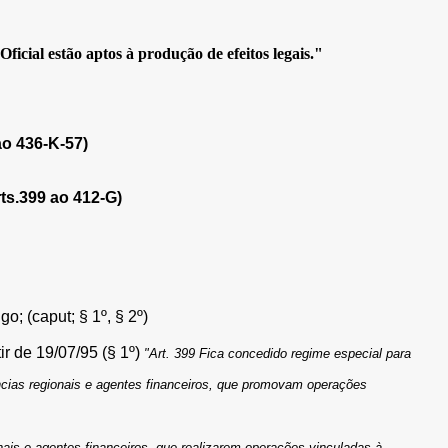
icial estão aptos à produção de efeitos legais."
o 436-K-57)
s.399 ao 412-G)
; (caput; § 1º, § 2º)
tir de 19/07/95 (§ 1º)
"Art. 399 Fica concedido regime especial para
ncias regionais e agentes financeiros, que promovam operações
ais e agentes financeiros, que realizarem operações vinculadas à