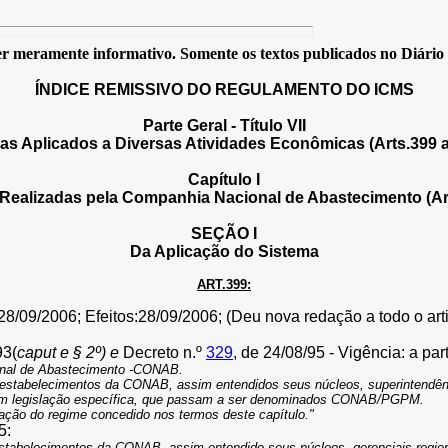
 meramente informativo. Somente os textos publicados no Diário Of
ÍNDICE REMISSIVO DO REGULAMENTO DO ICMS
Parte Geral - Título VII
as Aplicados a Diversas Atividades Econômicas (Arts.399 a
Capítulo I
Realizadas pela Companhia Nacional de Abastecimento (Art
SEÇÃO I
Da Aplicação do Sistema
ART.399:
8/09/2006; Efeitos:28/09/2006; (Deu nova redação a todo o artigo
93
(
caput e § 2º) e
Decreto n.º
329
, de 24/08/95 - Vigência: a par
onal de Abastecimento -CONAB.
os estabelecimentos da CONAB, assim entendidos seus núcleos, superintendê
a em legislação específica, que passam a ser denominados CONAB/PGPM.
sação do regime concedido nos termos deste capítulo."
5:
estabelecimentos da CONAB, assim entendido seus núcleos, gerenciais region