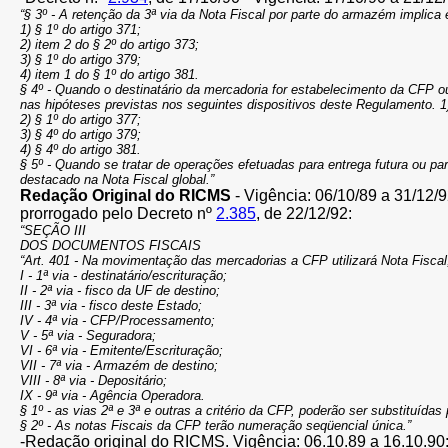
“§ 3º - A retenção da 3ª via da Nota Fiscal por parte do armazém implic
1) § 1º do artigo 371;
2) item 2 do § 2º do artigo 373;
3) § 1º do artigo 379;
4) item 1 do § 1º do artigo 381.
§ 4º - Quando o destinatário da mercadoria for estabelecimento da CFP o
nas hipóteses previstas nos seguintes dispositivos deste Regulamento. 1)
2) § 1º do artigo 377;
3) § 4º do artigo 379;
4) § 4º do artigo 381.
§ 5º - Quando se tratar de operações efetuadas para entrega futura ou pa
destacado na Nota Fiscal global.”
Redação Original do RICMS
- Vigência: 06/10/89 a 31/12/9
prorrogado pelo Decreto nº
2.385
, de 22/12/92:
“SEÇÃO III
DOS DOCUMENTOS FISCAIS
“Art. 401 - Na movimentação das mercadorias a CFP utilizará Nota Fiscal
I - 1ª via - destinatário/escrituração;
II - 2ª via - fisco da UF de destino;
III - 3ª via - fisco deste Estado;
IV - 4ª via - CFP/Processamento;
V - 5ª via - Seguradora;
VI - 6ª via - Emitente/Escrituração;
VII - 7ª via - Armazém de destino;
VIII - 8ª via - Depositário;
IX - 9ª via - Agência Operadora.
§ 1º - as vias 2ª e 3ª e outras a critério da CFP, poderão ser substituíd
§ 2º - As notas Fiscais da CFP terão numeração seqüencial única.”
-Redação original do RICMS. Vigência: 06.10.89 a 16.10.90