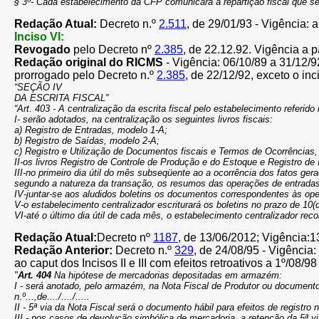
§ 3º- Cada estabelecimento da CFP comunicará à repartição fiscal que se
Redação Atual:
Decreto n.º
2.511
, de 29/01/93 - Vigência: a
Inciso VI:
Revogado
pelo Decreto nº
2.385
, de 22.12.92. Vigência a p
Redação original do RICMS
- Vigência: 06/10/89 a 31/12/9
prorrogado pelo Decreto n.º
2.385
, de 22/12/92, exceto o in
“SEÇÃO IV
DA ESCRITA FISCAL”
“Art. 403 - A centralização da escrita fiscal pelo estabelecimento referid
I- serão adotados, na centralização os seguintes livros fiscais:
a) Registro de Entradas, modelo 1-A;
b) Registro de Saídas, modelo 2-A;
c) Registro e Utilização de Documentos fiscais e Termos de Ocorrências,
II-os livros Registro de Controle de Produção e do Estoque e Registro de
III-no primeiro dia útil do mês subseqüente ao a ocorrência dos fatos 
segundo a natureza da transação, os resumos das operações de entradas 
IV-juntar-se aos aludidos boletins os documentos correspondentes às ope
V-o estabelecimento centralizador escriturará os boletins no prazo de 10
VI-até o último dia útil de cada mês, o estabelecimento centralizador re
Redação Atual:
Decreto nº
1187
, de 13/06/2012; Vigência:13
Redação Anterior:
Decreto n.º
329
, de 24/08/95 - Vigência
ao caput dos Incisos II e III com efeitos retroativos a 1º/08
"
Art. 404
Na hipótese de mercadorias depositadas em armazém:
I - será anotado, pelo armazém, na Nota Fiscal de Produtor ou document
n.º...,de..../..../.....
II - 5ª via da Nota Fiscal será o documento hábil para efeitos de registro
III - nos casos de devolução simbólica de mercadoria, a retenção da 5ª 