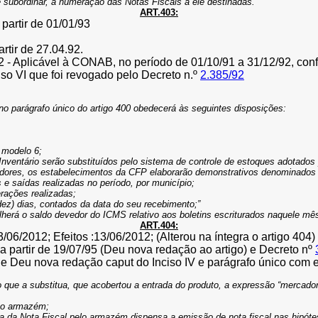
 subordinar, a numeração das Notas Fiscais a ele destinadas.”
ART.403:
 partir de 01/01/93
artir de 27.04.92.
2 - Aplicável à CONAB, no período de 01/10/91 a 31/12/92, conf
ciso VI que foi revogado pelo Decreto n.º
2.385/92
o no parágrafo único do artigo 400 obedecerá às seguintes disposições:
 modelo 6;
 Inventário serão substituídos pelo sistema de controle de estoques adotados
geradores, os estabelecimentos da CFP elaborarão demonstrativos denominado
e saídas realizadas no período, por município;
rações realizadas;
(dez) dias, contados da data do seu recebimento;”
colherá o saldo devedor do ICMS relativo aos boletins escriturados naquele mê
ART.404:
/06/2012; Efeitos :13/06/2012; (Alterou na íntegra o artigo 404)
: a partir de 19/07/95 (Deu nova redação ao artigo) e Decreto nº
/98 e Deu nova redação caput do Inciso IV e parágrafo único com e
o que a substitua, que acobertou a entrada do produto, a expressão “merca
 no armazém;
via da Nota Fiscal pelo armazém dispensa a emissão de nota fiscal nas hipóte