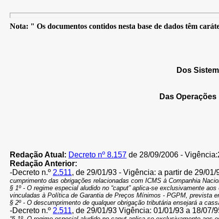
Nota: " Os documentos contidos nesta base de dados têm caráter
Dos Sistem
Das Operações 
Redação Atual:
Decreto nº 8.157
de 28/09/2006 - Vigência:2
Redação Anterior:
-Decreto n.º
2.511
, de
29/01/93
- Vigência: a partir de
29/01/
cumprimento das obrigações relacionadas com ICMS à Companhia Naci
§ 1º - O regime especial aludido no “caput” aplica-se exclusivamente a
vinculadas à Política de Garantia de Preços Mínimos - PGPM, previst
§ 2º - O descumprimento de qualquer obrigação tributária ensejará a cas
-Decreto n.º
2.511
, de 29/01/93 Vigência: 01/01/93 a 18/07/9
“§ 1º- O regime especial aludido no caput aplica-se exclusivamente aos 