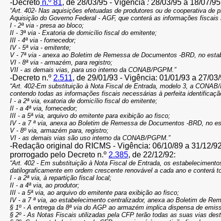
-Decreto
n.º 81
, de 28/03/95 - Vigência
:
28/03/95 a 18/07/95
“Art. 402- Nas aquisições efetuadas de produtores ou de cooperativa de
Aquisição do Governo Federal - AGF, que conterá as informações fiscais n
I - 2ª via - presa ao bloco;
II - 3ª via - Exatoria de domicílio fiscal do emitente;
III - 4ª via - fornecedor;
IV - 5ª via - emitente;
V - 7ª via - anexa ao Boletim de Remessa de Documentos -BRD, no estab
VI - 8ª via - armazém, para registro;
VII - as demais vias, para uso interno da CONAB/PGPM.”
-Decreto n.º
2.511
, de 29/01/93 - Vigência: 01/01/93 a 27/03/
“Art. 402-Em substituição à Nota Fiscal de Entrada, modelo 3, a CONAB
contendo todas as informações fiscais necessárias à perfeita identificaç
I - a 2ª via, exatoria de domicílio fiscal do emitente;
II - a 4ª via, fornecedor;
III - a 5ª via, arquivo do emitente para exibição ao fisco;
IV - a 7 ª via, anexa ao Boletim de Remessa de Documentos -BRD, no est
V - 8º via, armazém para, registro;
VI - as demais vias são uso interno da CONAB/PGPM.”
-Redação original do RICMS - Vigência: 06/10/89 a 31/12/92
prorrogado pelo Decreto n.º
2.385
, de 22/12/92:
“Art. 402 - Em substituição à Nota Fiscal de Entrada, os estabelecimen
datilograficamente em ordem crescente renovável a cada ano e conterá t
I - a 2ª via, à repartição fiscal local;
II - a 4ª via, ao produtor;
III - a 5ª via, ao arquivo do emitente para exibição ao fisco;
IV - a 7 ª via, ao estabelecimento centralizador, anexa ao Boletim de Rem
§ 1º - A entrega da 8ª via do AGP ao armazém implica dispensa de emissã
§ 2º - As Notas Fiscais utilizadas pela CFP terão todas as suas vias des