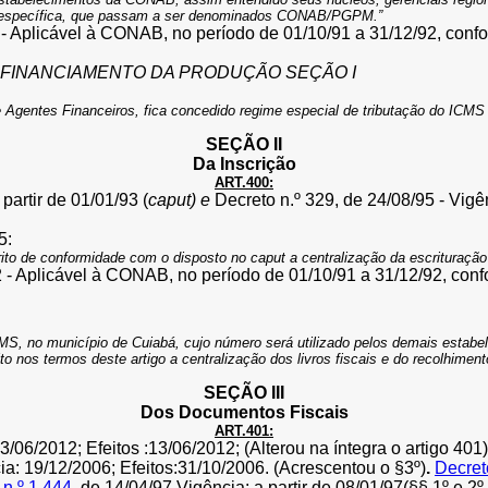
ão específica, que passam a ser denominados CONAB/PGPM.”
- Aplicável à CONAB, no período de 01/10/91 a 31/12/92, confor
 FINANCIAMENTO DA PRODUÇÃO SEÇÃO I
Agentes Financeiros, fica concedido regime especial de tributação do ICMS 
SEÇÃO II
Da Inscrição
ART.400:
 partir de 01/01/93 (
caput) e
Decreto n.º 329, de 24/08/95 - Vigên
5:
ito de conformidade com o disposto no caput a centralização da escrituração 
 - Aplicável à CONAB, no período de 01/10/91 a 31/12/92, confo
ICMS, no município de Cuiabá, cujo número será utilizado pelos demais estabe
to nos termos deste artigo a centralização dos livros fiscais e do recolhime
SEÇÃO III
Dos Documentos Fiscais
ART.401:
3/06/2012;
Efeitos :
13/06/2012; (Alterou na íntegra o artigo 401)
ia: 19/12/2006; Efeitos:31/10/2006. (Acrescentou o §3º)
.
Decret
o
n.º 1.444
, de 14/04/97 Vigência: a partir de 08/01/97(§§ 1º e 2º