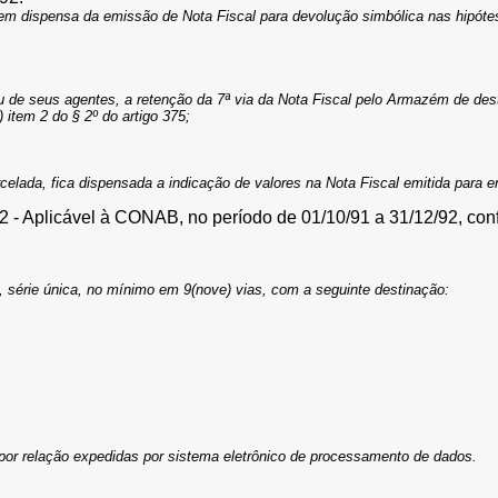
a em dispensa da emissão de Nota Fiscal para devolução simbólica nas hipóte
u de seus agentes, a retenção da 7ª via da Nota Fiscal pelo Armazém de des
 item 2 do § 2º do artigo 375;
rcelada, fica dispensada a indicação de valores na Nota Fiscal emitida para 
2 - Aplicável à CONAB, no período de 01/10/91 a 31/12/92, conf
, série única, no mínimo em 9(nove) vias, com a seguinte destinação:
as por relação expedidas por sistema eletrônico de processamento de dados.
: