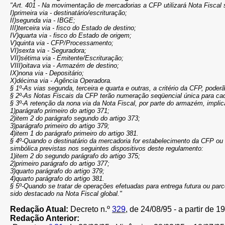
"Art. 401 - Na movimentação de mercadorias a CFP utilizará Nota Fiscal 
I)primeira via - destinatário/escrituração;
II)segunda via - IBGE;
III)terceira via - fisco do Estado de destino;
IV)quarta via - fisco do Estado de origem;
V)quinta via - CFP/Processamento;
VI)sexta via - Seguradora;
VII)sétima via - Emitente/Escrituração;
VIII)oitava via - Armazém de destino;
IX)nona via - Depositário;
X)décima via - Agência Operadora.
§ 1º-As vias segunda, terceira e quarta e outras, a critério da CFP, pode
§ 2º-As Notas Fiscais da CFP terão numeração seqüencial única para ca
§ 3º-A retenção da nona via da Nota Fiscal, por parte do armazém, impli
1)parágrafo primeiro do artigo 371;
2)item 2 do parágrafo segundo do artigo 373;
3)parágrafo primeiro do artigo 379;
4)item 1 do parágrafo primeiro do artigo 381.
§ 4º-Quando o destinatário da mercadoria for estabelecimento da CFP ou
simbólica previstas nos seguintes dispositivos deste regulamento:
1)item 2 do segundo parágrafo do artigo 375;
2)primeiro parágrafo do artigo 377;
3)quarto parágrafo do artigo 379;
4)quarto parágrafo do artigo 381.
§ 5º-Quando se tratar de operações efetuadas para entrega futura ou parc
sido destacado na Nota Fiscal global."
Redação Atual:
Decreto n.º
329
, de 24/08/95 - a partir de 1
Redação Anterior: