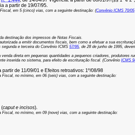
ia a partir de 19/07/95.
cal, em 5 (cinco) vias, com a seguinte destinação: (
Convênio ICMS 70/05
 da destinação dos impressos de Notas Fiscais.
 autorizada a emitir documentos fiscais, bem como a efetuar a sua escritura
as segunda e terceira do Convênio ICMS
57/95
, de 28 de junho de 1995, deven
enda direta em pequenas quantidades a pequenos criadores, produtores rurai
nte inserida no sistema, para efeito de escrituração fiscal. (Convênio
ICMS 9
a partir de 11/09/01 e Efeitos retroativos: 1º/08/98
iscal, no mínimo, em 06 (seis) vias, com a seguinte destinação:
 (
caput e incisos
).
iscal, no mínimo, em 09 (nove) vias, com a seguinte destinação: