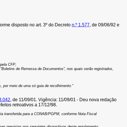
orme disposto no art. 3º do Decreto
n.º 1.577
, de 09/06/92 e
 pela CFP;
s “Boletins de Remessa de Documentos”, nos quais serão registrados,
s, por meio de uma só guia de recolhimento.”
3.042
, de 11/09/01. Vigência: 11/09/01 - Deu nova redação
feitos retroativos a 17/12/98.
doria transferida para a CONAB/PGPM, conforme Nota Fiscal
ses previstas nos seguintes dispositivos deste regulamento: