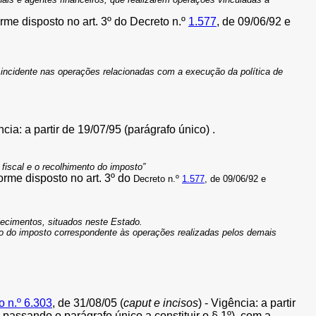
me disposto no art. 3º do Decreto n.º
1.577
, de 09/06/92 e
incidente nas operações relacionadas com a execução da política de
cia: a partir de 19/07/95 (parágrafo único) .
fiscal e o recolhimento do imposto”
rme disposto no art. 3º do
Decreto n.º
1.577
, de 09/06/92 e
lecimentos, situados neste Estado.
nto do imposto correspondente às operações realizadas pelos demais
o n.º 6.303
, de 31/08/05 (
caput e incisos
) - Vigência: a partir
, passando o parágrafo único a constituir o § 1º), com a