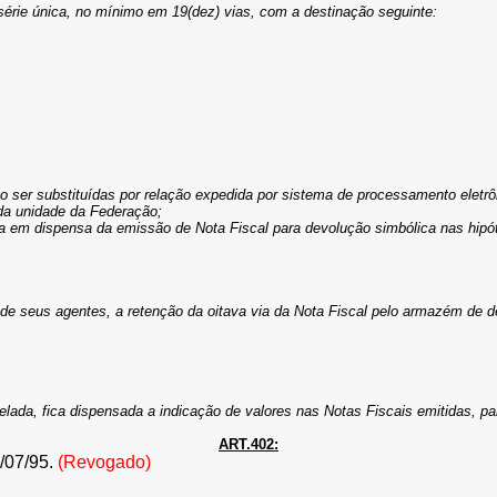
série única, no mínimo em 19(dez) vias, com a destinação seguinte:
rão ser substituídas por relação expedida por sistema de processamento eletr
da unidade da Federação;
ca em dispensa da emissão de Nota Fiscal para devolução simbólica nas hipót
 de seus agentes, a retenção da oitava via da Nota Fiscal pelo armazém de 
elada, fica dispensada a indicação de valores nas Notas Fiscais emitidas, p
ART.402:
9/07/95.
(Revogado)