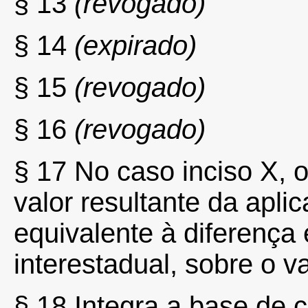
§ 13
(revogado)
§ 14
(expirado)
§ 15
(revogado)
§ 16
(revogado)
§ 17 No caso inciso X, 
valor resultante da apli
equivalente à diferença 
interestadual, sobre o val
§ 18 Integra a base de 