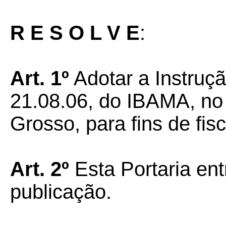
R E S O L V E
:
Art. 1º
Adotar a Instruçã
21.08.06, do IBAMA, no
Grosso, para fins de fis
Art. 2º
Esta Portaria ent
publicação.