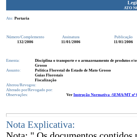
Legi
ATO N
Ato:
Portaria
Número/Complemento
Assinatura
Publicação
132
/2006
11/01/2006
11/01/2006
Ementa:
Disciplina o transporte e o armazenamento de produtos e/o
Grosso
Assunto:
Política Florestal do Estado de Mato Grosso
Guias Florestais
Fiscalização
Alterou/Revogou:
Alterado por/Revogado por:
Observações:
Ver
Instrução Normativa -SEMA/MT nº 
Nota Explicativa:
Nota: " Os documentos contidos n