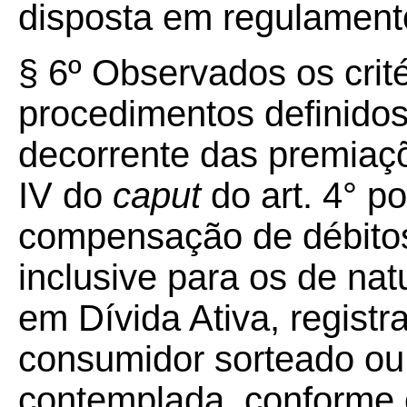
disposta em regulament
§
6º
Observados os critér
procedimentos definidos
decorrente das premiaçõe
IV do
caput
do art. 4° po
compensação de débitos
inclusive para os de natu
em Dívida Ativa, regis
consumidor sorteado ou 
contemplada, conforme 