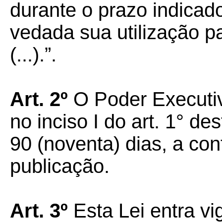
durante o prazo indicado
vedada sua utilização pa
(...).”.
Art.
2º
O Poder Executiv
no inciso I do art. 1° d
90 (noventa) dias, a con
publicação.
Art.
3º
Esta Lei entra vi