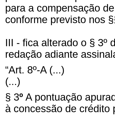
para a compensação de 
conforme previsto nos §§ 
III - fica alterado o § 3º
redação adiante assinal
“Art.
8º
-
A
(...)
(...)
§
3
º
A pontuação apurad
à concessão de crédito 