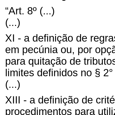
“Art.
8º
(...)
(...)
XI - a definição de regr
em pecúnia ou, por opç
para quitação de tributo
limites definidos no § 2° 
(...)
XIII - a definição de crit
procedimentos para util