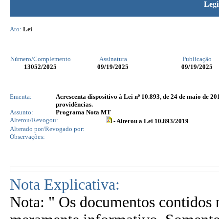
Legi
Ato:
Lei
Número/Complemento
Assinatura
Publicação
13052
/2025
09/19/2025
09/19/2025
Ementa:
Acrescenta dispositivo à Lei nº 10.893, de 24 de maio de 2
providências.
Assunto:
Programa Nota MT
Alterou/Revogou:
- Alterou a Lei 10.893/2019
Alterado por/Revogado por:
Observações:
Nota Explicativa:
Nota: " Os documentos contidos n