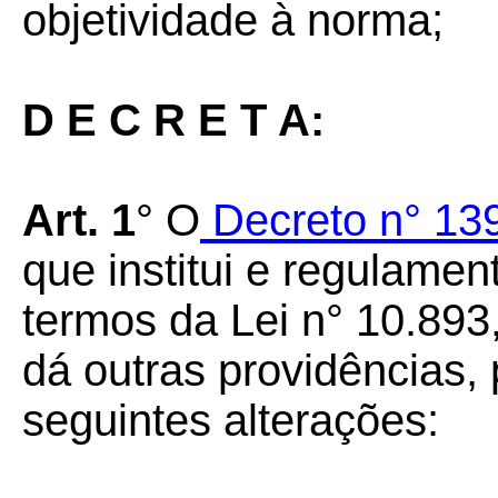
objetividade à norma;
D E C R E T A:
Art. 1
° O
Decreto n° 139
que institui e regulame
termos da Lei n° 10.893
dá outras providências,
seguintes alterações: