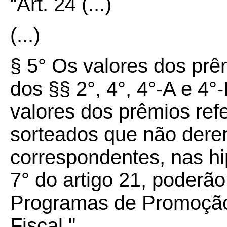
“Art.
24
(...)
(...)
§ 5° Os valores dos pr
dos §§ 2°, 4°, 4°-A e 4°
valores dos prêmios ref
sorteados que não dere
correspondentes, nas hi
7° do artigo 21, poderão
Programas de Promoção
Fiscal."