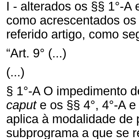
I - alterados os §§ 1°-A
como acrescentados os 
referido artigo, como se
“Art. 9°
(...)
(...)
§ 1°-A O impedimento de
caput
e os §§ 4°, 4°-A e
aplica à modalidade de
subprograma a que se ref