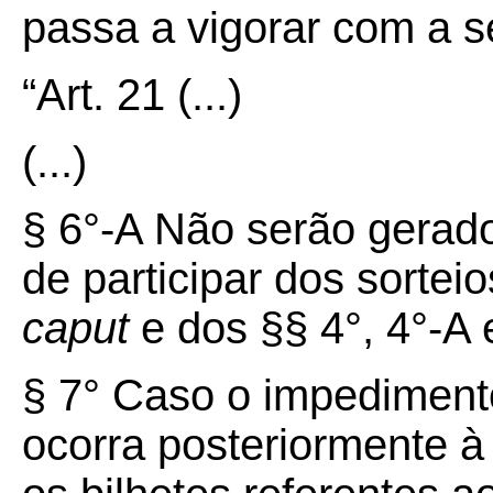
passa a vigorar com a s
“Art.
21
(...)
(...)
§ 6°-A Não serão gerado
de participar dos sortei
caput
e dos §§ 4°, 4°-A e
§ 7° Caso o impedimento
ocorra posteriormente à