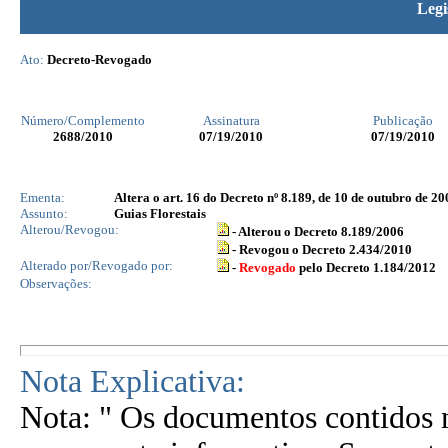
Legi
Ato:
Decreto-Revogado
Número/Complemento
Assinatura
Publicação
2688
/2010
07/19/2010
07/19/2010
Ementa:
Altera o art. 16 do Decreto nº 8.189, de 10 de outubro de 20
Assunto:
Guias Florestais
Alterou/Revogou:
- Alterou o Decreto 8.189/2006
- Revogou o Decreto 2.434/2010
Alterado por/Revogado por:
-
Revogado
pelo Decreto 1.184/2012
Observações:
Nota Explicativa:
Nota: " Os documentos contidos n