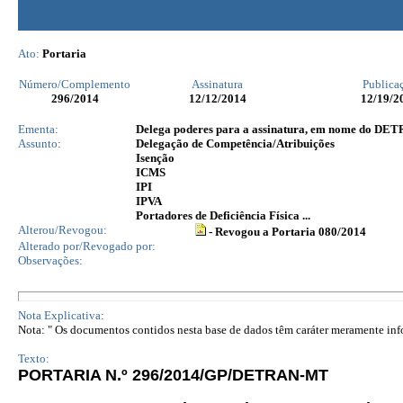
Ato:
Portaria
Número/Complemento
Assinatura
Publica
296
/2014
12/12/2014
12/19/2
Ementa:
Delega poderes para a assinatura, em nome do DET
Assunto:
Delegação de Competência/Atribuições
Isenção
ICMS
IPI
IPVA
Portadores de Deficiência Física ...
Alterou/Revogou:
- Revogou a Portaria 080/2014
Alterado por/Revogado por:
Observações:
Nota Explicativa:
Nota: " Os documentos contidos nesta base de dados têm caráter meramente infor
Texto:
PORTARIA N.º 296/2014/GP/DETRAN-MT