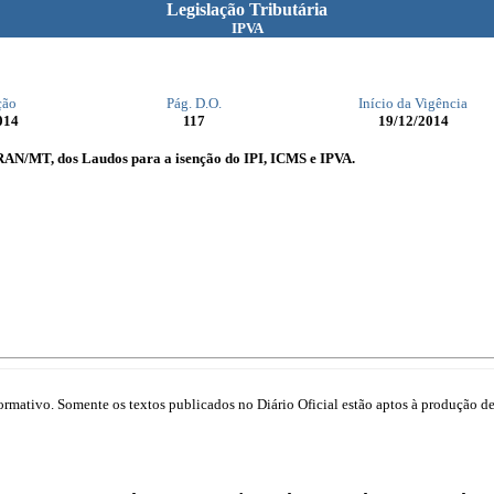
Legislação Tributária
IPVA
ção
Pág. D.O.
Início da Vigência
014
117
19/12/2014
RAN/MT, dos Laudos para a isenção do IPI, ICMS e IPVA.
mativo. Somente os textos publicados no Diário Oficial estão aptos à produção de 