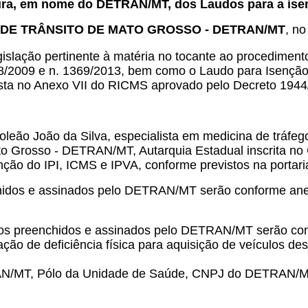
ura, em nome do DETRAN/MT, dos Laudos para a isen
DE TRÂNSITO DE MATO GROSSO - DETRAN/MT
, no
slação pertinente à matéria no tocante ao procediment
8/2009 e n. 1369/2013, bem como o Laudo para Isenção d
ta no Anexo VII do RICMS aprovado pelo Decreto 1944
leão João da Silva, especialista em medicina de tráfe
o Grosso - DETRAN/MT, Autarquia Estadual inscrita no
senção do IPI, ICMS e IPVA, conforme previstos na por
nchidos e assinados pelo DETRAN/MT serão conforme ane
udos preenchidos e assinados pelo DETRAN/MT serão conf
ação de deficiência física para aquisição de veículos de
ETRAN/MT, Pólo da Unidade de Saúde, CNPJ do DETRAN/M