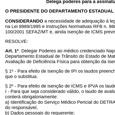
Delega poderes para a assinat
O PRESIDENTE DO DEPARTAMENTO ESTADUAL 
CONSIDERANDO
a necessidade de adequação à legi
na Lei 8989/1995 e Instruções Normativas RFB n. 98
100/2001 SEFAZ/MT e, ainda Isenção de ICMS previs
RESOLVE:
Art. 1º
. Delegar Poderes ao médico credenciado Napo
Departamento Estadual de Trânsito do Estado de Mat
Avaliação de Deficiência Física para obtenção da I
§ 1º - Para efeito de isenção de IPI os laudos pree
que o substitua.
§ 2º - Para efeito de isenção de ICMS e IPVA os la
I - Para que seja considerado válido, o laudo de avali
conterá obrigatoriamente:
a) Identificação do Serviço Médico Pericial do D
do responsável,
b) Dados pessoais do requerente;