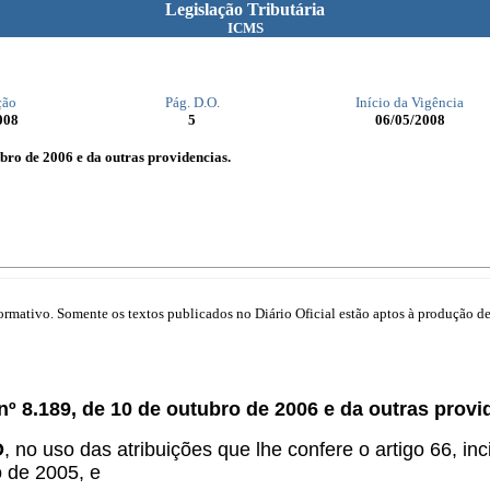
Legislação Tributária
ICMS
ção
Pág. D.O.
Início da Vigência
008
5
06/05/2008
ubro de 2006 e da outras providencias.
mativo. Somente os textos publicados no Diário Oficial estão aptos à produção de 
nº 8.189, de 10 de outubro de 2006 e da outras provi
O
, no uso das atribuições que lhe confere o artigo 66, in
 de 2005, e