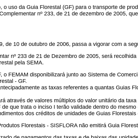
 o uso da Guia Florestal (GF) para o transporte de prod
ei Complementar nº 233, de 21 de dezembro de 2005, que 
9, de 10 de outubro de 2006, passa a vigorar com a segu
mentar nº 233 de 21 de Dezembro de 2005, será recolhid
estal pela SEMA.
 o FEMAM disponibilizará junto ao Sistema de Comercial
estal - GF.
antecipadamente as taxas referentes a quantas Guias Flo
dará através de valores múltiplos do valor unitário da ta
F de que trata o inciso I terão validade dentro do mesmo
ndimentos dos créditos de unidades de Guias Florestais
rodutos Florestais - SISFLORA não emitirá Guia Flores
zado de pagamentos das taxas e de baixas das unidade