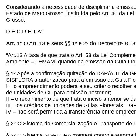
Considerando a necessidade de disciplinar a emissão,
Estado de Mato Grosso, instituída pelo Art. 40 da L
Grosso,
D E C R E T A:
Art. 1º
O Art. 13 e seus §§ 1º
e 2º
do Decreto nº 8.18
“Art.13 A taxa de que trata o Art. 58 da Lei Comple
Ambiente – FEMAM, quando da emissão da Guia Flor
§ 1º Após a confirmação quitação do DAR/AUT da GF,
SISFLORA a autorização para a emissão da Guia Flor
I – o empreendimento poderá a seu critério recolher 
de unidades de GF para emissão posterior;
II – o recolhimento de que trata o inciso anterior se 
III – os créditos de unidades de Guias Florestais – G
IV – não será permitida a transferência entre empree
§ 2º O Sistema de Comercialização e Transporte de P
§ 3º O Sistema SISFLORA manterá controle automati