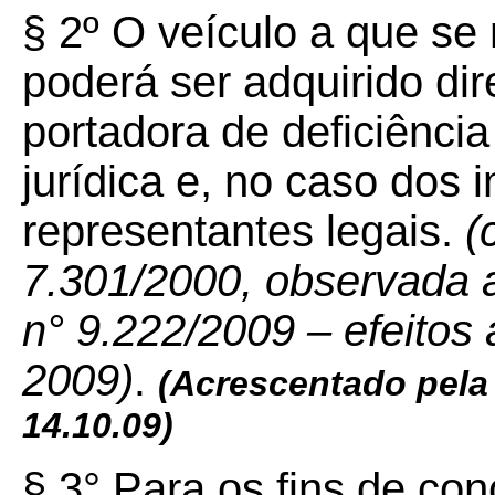
§ 2º O veículo a que se r
poderá ser adquirido di
portadora de deficiênci
jurídica e, no caso dos i
representantes legais.
(
7.301/2000, observada a
n° 9.222/2009 – efeitos 
2009)
.
(Acrescentado pela
14.10.09)
§ 3° Para os fins de co