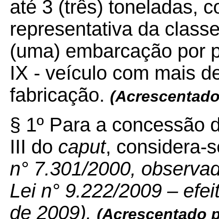
até 3 (três) toneladas,
representativa da classe
(uma) embarcação por pr
IX - veículo com mais d
fabricação.
(Acrescentado
§ 1º Para a concessão d
III do
caput
, considera-
n° 7.301/2000, observad
Lei n° 9.222/2009 – efei
de 2009).
(Acrescentado p