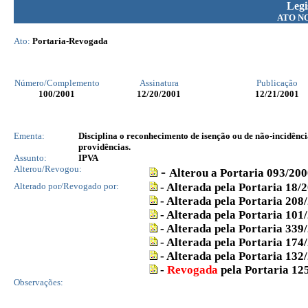
Legi
ATO N
Ato:
Portaria-Revogada
Número/Complemento
Assinatura
Publicação
100
/2001
12/20/2001
12/21/2001
Ementa:
Disciplina o reconhecimento de isenção ou de não-incidênc
providências.
Assunto:
IPVA
Alterou/Revogou:
-
Alterou a Portaria 093/20
Alterado por/Revogado por:
-
Alterada pela Portaria
18/
-
Alterada pela Portaria
208
-
Alterada pela Portaria
101
-
Alterada pela Portaria
339
-
Alterada pela Portaria 174
- Alterada pela Portaria 132
-
Revogada
pela Portaria 12
Observações: