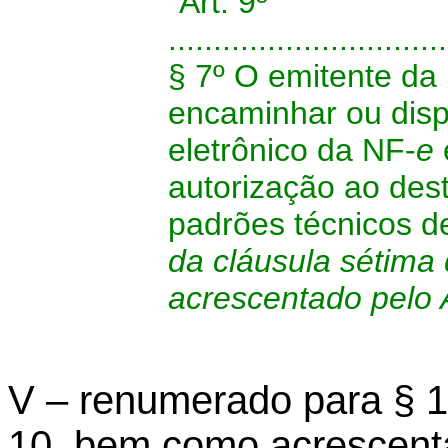
“Art. 9º
...............................
§ 7º O emitente da
encaminhar ou disp
eletrônico da NF-
e
autorização ao dest
padrões técnicos 
da cláusula sétima
acrescentado pelo 
V – renumerado para § 1º
10, bem como acrescent