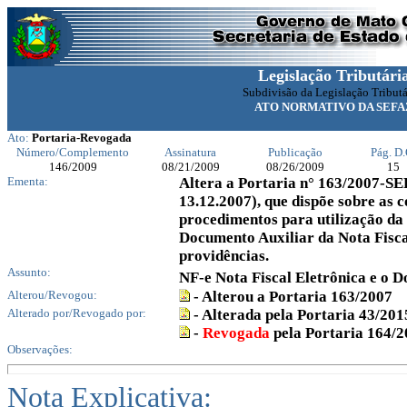
Legislação Tributári
Subdivisão da Legislação Tributá
ATO NORMATIVO DA SEFA
Ato:
Portaria-Revogada
Número/Complemento
Assinatura
Publicação
Pág. D.
146
/2009
08/21/2009
08/26/2009
15
Ementa:
Altera a Portaria n° 163/2007-S
13.12.2007), que dispõe sobre as c
procedimentos para utilização da 
Documento Auxiliar da Nota Fisca
providências.
Assunto:
NF-e Nota Fiscal Eletrônica e o 
Alterou/Revogou:
- Alterou a Portaria 163/2007
Alterado por/Revogado por:
- Alterada pela Portaria 43/201
-
Revogada
pela Portaria 164/
Observações:
Nota Explicativa: