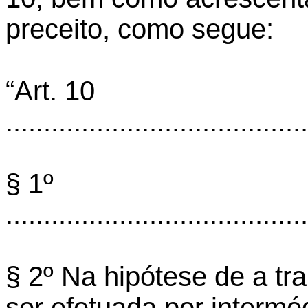
preceito, como segue:
“Art. 10
........................................
§ 1º
........................................
§ 2º Na hipótese de a tr
ser
efetuada por intermé