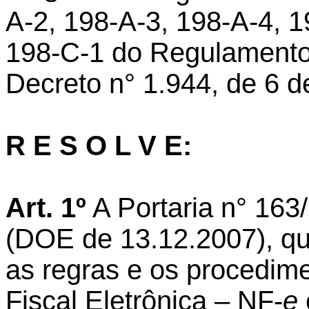
A-2, 198-A-3, 198-A-4, 1
198-C-1 do Regulamento
Decreto n° 1.944, de 6 d
R E S O L V E:
Art. 1º
A Portaria n° 16
(DOE de 13.12.2007), qu
as regras e os procedime
Fiscal Eletrônica – NF-
e