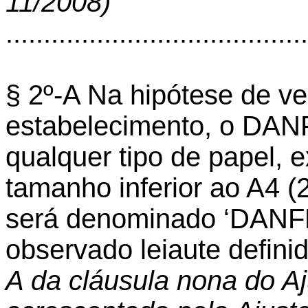
11/2008)
........................................
§ 2º-A Na hipótese de ve
estabelecimento, o DAN
qualquer tipo de papel, e
tamanho inferior ao A4 
será denominado ‘DANFE 
observado leiaute defi
A da cláusula nona do A