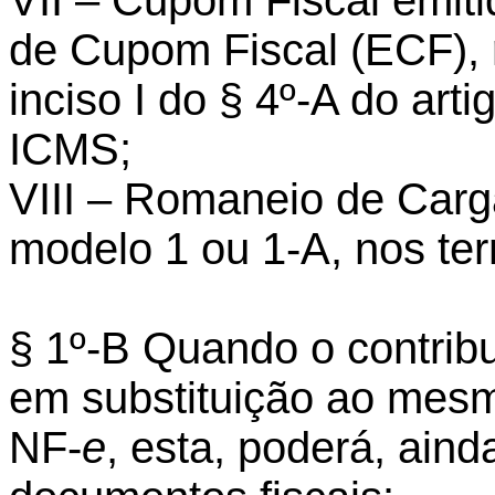
VII – Cupom Fiscal emit
de Cupom Fiscal (ECF), 
inciso I do § 4º-A do ar
ICMS;
VIII – Romaneio de Carga
modelo 1 ou 1-A, nos ter
§ 1º-B Quando o contribu
em substituição ao mesm
NF-
e
, esta, poderá, aind