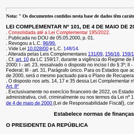
Nota: " Os documentos contidos nesta base de dados têm caráter
LEI COMPLEMENTAR Nº 101, DE 4 DE MAIO DE 2
. Consolidada até a Lei Complementar 195/2022.
. Publicada no DOU de 05.05.2000, p. 01.
. Revogou a L.C.
96/99.
. Vide Lei
10.028/00
e L.C
. 148/14.
. Alterada pelas Leis Complementares
131/09
,
156/16
,
159/
. Cf.
art. 10
da LC 159/17, durante a vigência do Regime de R
2000: I - art. 23, ressalvado o disposto no inciso I do § 3º; I
Federal; III - art. 31. Parágrafo único. Para os Estados qu
de 2000, será o mesmo pactuado para o Plano de Recupera
. O disposto nos arts. 14, 17 e 35 dessa Lei Complementar n
Art. 8º
. Exclusivamente no exercício financeiro de 2022, os Estado
administrativa, civil, criminalmente ou nos termos da Lei nº
al),
de 4 de maio de 2000
(Lei de Responsabilidade Fisc
con
Estabelece normas de finanças 
O PRESIDENTE DA REPÚBLICA