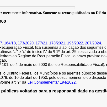
 meramente informativo. Somente os textos publicados no Diário Of
000
17
,
164/18
,
173/2020
,
177/21
,
178/2021
,
195/2022
,
207/2024
.
ecuperação Fiscal, fica suspensa a aplicação dos seguintes d
I - alíneas “a” e “c” do inciso IV do § 1º do art. 25, ressalvada a
e aderirem ao Regime de Recuperação Fiscal, o prazo previsto no
ção.
º 101, de 4 de maio de 2000 (Lei de Responsabilidade Fiscal), 
s, o Distrito Federal, os Municípios e os agentes públicos des
 1.079, de 10 de abril de 1950, pelo descumprimento do disposto
forme art. 9º da
Lei Complementar 194/2022.
públicas voltadas para a responsabilidade na gestão