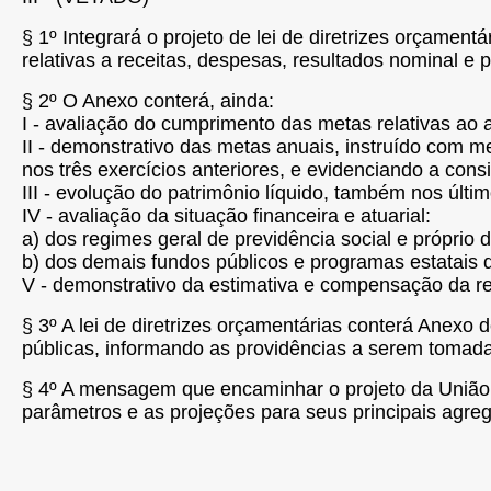
§ 1º Integrará o projeto de lei de diretrizes orçame
relativas a receitas, despesas, resultados nominal e p
§ 2º O Anexo conterá, ainda:
I - avaliação do cumprimento das metas relativas ao a
II - demonstrativo das metas anuais, instruído com 
nos três exercícios anteriores, e evidenciando a cons
III - evolução do patrimônio líquido, também nos últi
IV - avaliação da situação financeira e atuarial:
a) dos regimes geral de previdência social e próprio
b) dos demais fundos públicos e programas estatais d
V - demonstrativo da estimativa e compensação da r
§ 3º A lei de diretrizes orçamentárias conterá Anexo 
públicas, informando as providências a serem tomada
§ 4º A mensagem que encaminhar o projeto da União a
parâmetros e as projeções para seus principais agreg