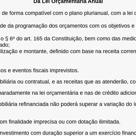
Da Lei Orçamentária Anual
o de forma compatível com o plano plurianual, com a lei
dade da programação dos orçamentos com os objetivos e
 o § 6º do art. 165 da Constituição, bem como das medi
ado;
tilização e montante, definido com base na receita corrent
os e eventos fiscais imprevistos.
iliária ou contratual, e as receitas que as atenderão, c
paradamente na lei orçamentária e nas de crédito adicion
biliária refinanciada não poderá superar a variação do ín
com finalidade imprecisa ou com dotação ilimitada.
investimento com duração superior a um exercício finance