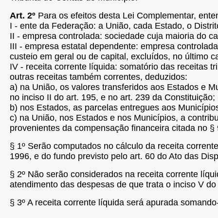
Art. 2º
Para os efeitos desta Lei Complementar, ent
I - ente da Federação: a União, cada Estado, o Distri
II - empresa controlada: sociedade cuja maioria do cap
III - empresa estatal dependente: empresa controlad
custeio em geral ou de capital, excluídos, no último 
IV - receita corrente líquida: somatório das receitas t
outras receitas também correntes, deduzidos:
a)
na União, os valores transferidos aos Estados e M
no inciso II do art. 195, e no art. 239 da Constituição;
b)
nos Estados, as parcelas entregues aos Municípios
c)
na União, nos Estados e nos Municípios, a contribu
provenientes da compensação financeira citada no § 9
§ 1º Serão computados no cálculo da receita corrent
1996, e do fundo previsto pelo art. 60 do Ato das Disp
§ 2º Não serão considerados na receita corrente líq
atendimento das despesas de que trata o inciso V do 
§ 3º A receita corrente líquida será apurada somando