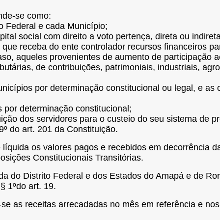
ende-se como:
to Federal e cada Município;
ital social com direito a voto pertença, direta ou indir
a que receba do ente controlador recursos financeiros
caso, aqueles provenientes de aumento de participação a
ributárias, de contribuições, patrimoniais, industriais, ag
unicípios por determinação constitucional ou legal, e a
 por determinação constitucional;
ição dos servidores para o custeio do seu sistema de pre
º do art. 201 da Constituição.
e líquida os valores pagos e recebidos em decorrência 
osições Constitucionais Transitórias.
uida do Distrito Federal e dos Estados do Amapá e de Ro
§ 1ºdo art. 19.
-se as receitas arrecadadas no mês em referência e nos 