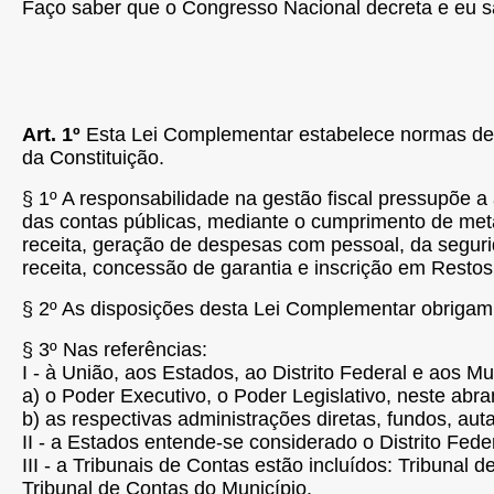
Faço saber que o Congresso Nacional decreta e eu s
Art. 1º
Esta Lei Complementar estabelece normas de fi
da Constituição.
§ 1º A responsabilidade na gestão fiscal pressupõe a
das contas públicas, mediante o cumprimento de meta
receita, geração de despesas com pessoal, da segurida
receita, concessão de garantia e inscrição em Restos
§ 2º As disposições desta Lei Complementar obrigam a
§ 3º Nas referências:
I - à União, aos Estados, ao Distrito Federal e aos M
a)
o Poder Executivo, o Poder Legislativo, neste abran
b)
as respectivas administrações diretas, fundos, au
II - a Estados entende-se considerado o Distrito Feder
III - a Tribunais de Contas estão incluídos: Tribuna
Tribunal de Contas do Município.