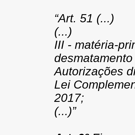
“Art. 51
(...)
(...)
III - matéria-pr
desmatamento 
Autorizações d
Lei Complement
2017;
(...)”