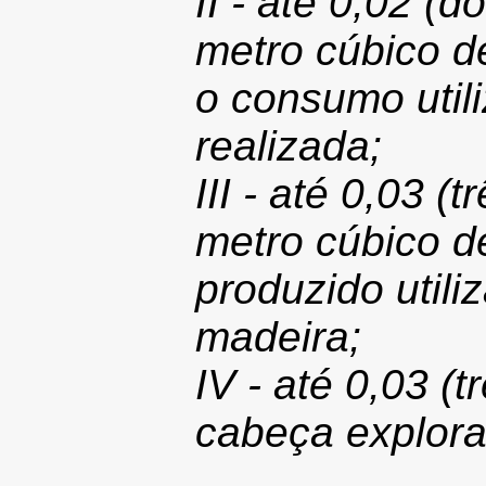
II - até 0,02 (
metro cúbico d
o consumo util
realizada;
III - até 0,03 
metro cúbico d
produzido util
madeira;
IV - até 0,03 
cabeça explora