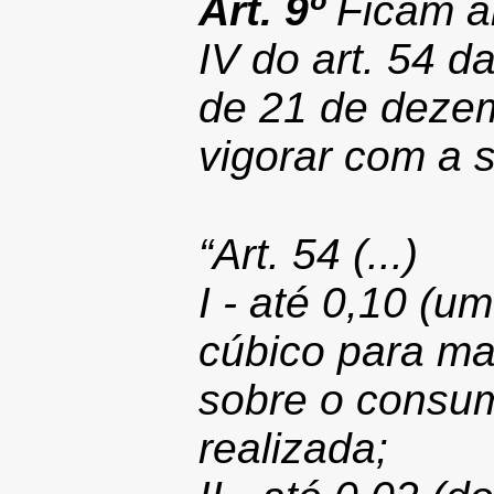
Art. 9º
Ficam alt
IV do art. 54 
de 21 de deze
vigorar com a 
“Art. 54
(...)
I - até 0,10 (
cúbico para ma
sobre o consum
realizada;