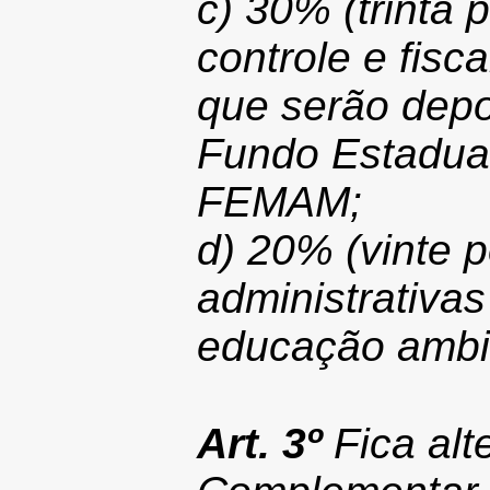
c) 30% (trinta 
controle e fisc
que serão depo
Fundo Estadual
FEMAM;
d) 20% (vinte p
administrativa
educação ambi
Art. 3º
Fica alt