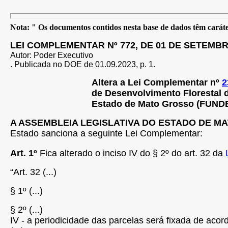
Nota: " Os documentos contidos nesta base de dados têm caráter
LEI COMPLEMENTAR Nº 772, DE 01 DE SETEMBR
Autor: Poder Executivo
. Publicada no DOE de 01.09.2023, p. 1.
Altera a Lei Complementar nº
2
de Desenvolvimento Florestal 
Estado
de Mato Grosso (FUNDES
A ASSEMBLEIA LEGISLATIVA DO ESTADO DE M
Estado sanciona a seguinte Lei Complementar:
Art.
1º
Fica alterado o inciso IV do § 2º do art. 32 da
“Art.
32
(...)
§
1º
(...)
§
2º
(...)
IV - a periodicidade das parcelas será fixada de acor