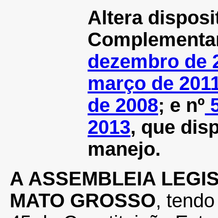
Altera disposi
Complementa
dezembro de 
março de 201
de 2008
; e nº
5
2013
, que dis
manejo.
A ASSEMBLEIA LEGI
MATO GROSSO
, tendo