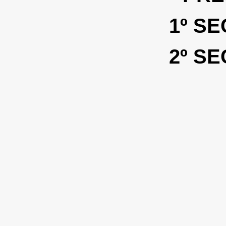
1º S
2º S