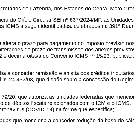
etários de Fazenda, dos Estados do Ceará, Mato Gros
o do Ofício Circular SEI nº 637/2024/MF, as Unidades
nios ICMS a seguir identificados, celebrados na 391ª Re
 altera o prazo para pagamento do imposto previsto no
 alterações de prazo de transmissão dos anexos previst
22 e décima oitava do Convênio ICMS nº 15/23, publica
ba a conceder remissão e anistia dos créditos tributário
l nº 24.432/03, que dispõe sobre a concessão de Regime
 79/20, que autoriza as unidades federadas que mencion
o de débitos fiscais relacionados com o ICM e o ICMS, 
ronavírus (COVID-19) na forma que especifica;
radas que menciona a conceder redução da base de cálc