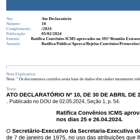
Ato:
Ato Declaratório
Número:
10
Complemento:
/2024
Publicação:
05/02/2024
Ementa:
Ratifica Convênios ICMS aprovados na 391ª Reunião Extraord
Assunto:
Ratifica/Publica/Aprova/Rejeita-Convênios/Protocolos/
Nota Explicativa:
Nota: " Os documentos contidos nesta base de dados têm caráter meramente infor
Texto:
ATO DECLARATÓRIO Nº 10, DE 30 DE ABRIL DE 
.
Publicado no DOU de 02.05.2024, Seção 1, p. 54.
Ratifica Convênios ICMS aprov
nos dias 25 e 26.04.2024.
O
Secretário-Executivo da Secretaria-Executiva 
de 7 de janeiro de 1975, no uso das atribuições que l