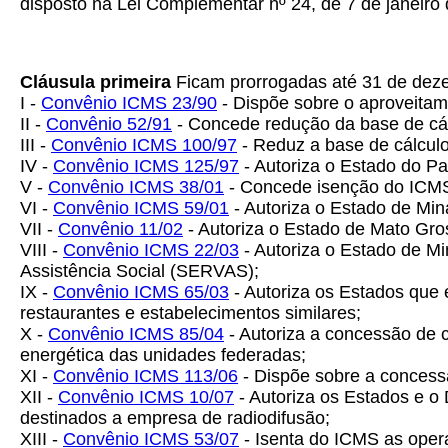
disposto na Lei Complementar nº 24, de 7 de janeiro 
Cláusula primeira
Ficam prorrogadas até 31 de deze
I -
Convênio ICMS 23/90
- Dispõe sobre o aproveitame
II -
Convênio 52/91
- Concede redução da base de cál
III -
Convênio ICMS 100/97
- Reduz a base de cálculo
IV -
Convênio ICMS 125/97
- Autoriza o Estado do Pa
V -
Convênio ICMS 38/01
- Concede isenção do ICMS 
VI -
Convênio ICMS 59/01
- Autoriza o Estado de Min
VII -
Convênio 11/02
- Autoriza o Estado de Mato Gros
VIII -
Convênio ICMS 22/03
- Autoriza o Estado de M
Assistência Social (SERVAS);
IX -
Convênio ICMS 65/03
- Autoriza os Estados que 
restaurantes e estabelecimentos similares;
X -
Convênio ICMS 85/04
- Autoriza a concessão de c
energética das unidades federadas;
XI -
Convênio ICMS 113/06
- Dispõe sobre a concess
XII -
Convênio ICMS 10/07
- Autoriza os Estados e o
destinados a empresa de radiodifusão;
XIII -
Convênio ICMS 53/07
- Isenta do ICMS as opera