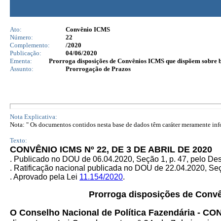
Ato:
Convênio ICMS
Número:
22
Complemento:
/2020
Publicação:
04/06/2020
Ementa:
Prorroga disposições de Convênios ICMS que dispõem sobre ben
Assunto:
Prorrogação de Prazos
Nota Explicativa:
Nota: " Os documentos contidos nesta base de dados têm caráter meramente infor
Texto:
CONVÊNIO ICMS Nº 22, DE 3 DE ABRIL DE 2020
. Publicado no DOU de 06.04.2020, Seção 1, p. 47, pelo D
. Ratificação nacional publicada no DOU de 22.04.2020, Seç
. Aprovado pela Lei
11.154/2020
.
Prorroga disposições de Convê
O Conselho Nacional de Política Fazendária - C