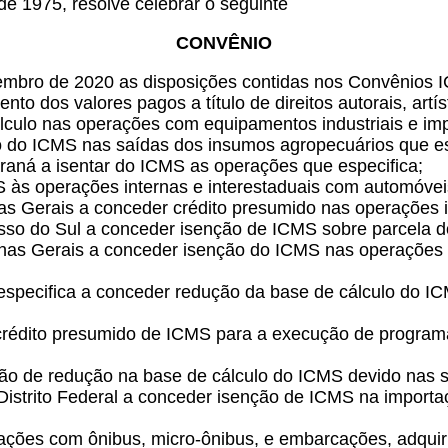
de 1975, resolve celebrar o seguinte
CONVÊNIO
mbro de 2020 as disposições contidas nos Convênios I
nto dos valores pagos a título de direitos autorais, art
culo nas operações com equipamentos industriais e imp
 do ICMS nas saídas dos insumos agropecuários que esp
raná a isentar do ICMS as operações que especifica;
às operações internas e interestaduais com automóveis 
as Gerais a conceder crédito presumido nas operações in
so do Sul a conceder isenção de ICMS sobre parcela do 
inas Gerais a conceder isenção do ICMS nas operações i
especifica a conceder redução da base de cálculo do IC
rédito presumido de ICMS para a execução de programas 
ão de redução na base de cálculo do ICMS devido nas sa
 Distrito Federal a conceder isenção de ICMS na import
ções com ônibus, micro-ônibus, e embarcações, adquirid