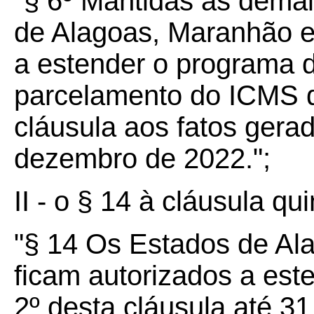
"§ 6º Mantidas as demai
de Alagoas, Maranhão e
a estender o programa 
parcelamento do ICMS d
cláusula aos fatos gera
dezembro de 2022.";
II - o § 14 à cláusula qui
"§ 14 Os Estados de Al
ficam autorizados a est
2º desta cláusula até 31