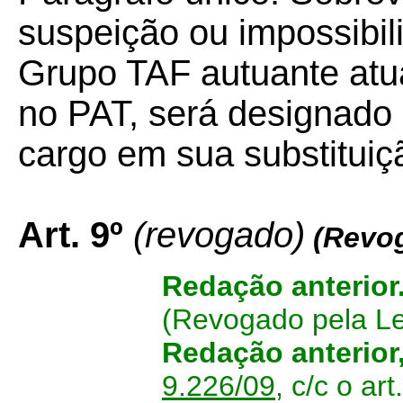
suspeição ou impossibil
Grupo TAF autuante atua
no PAT, será designado
cargo em sua substituiç
Art. 9º
(revogado)
(Revo
Redação anterior
(Revogado pela L
Redação anterior
9.226/09
, c/c o ar