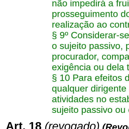
não impedirá a fru
prosseguimento do
realização ao contr
§ 9º Considerar-s
o sujeito passivo,
procurador, compa
exigência ou dela t
§ 10 Para efeitos 
qualquer dirigent
atividades no esta
sujeito passivo ou
Art. 18
(revogado)
(Revo