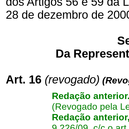
dos Artigos 56 e 59 da 
28 de dezembro de 200
S
Da Represent
Art. 16
(revogado)
(Revo
Redação anterior
(Revogado pela L
Redação anterior
9.226/09
, c/c o ar