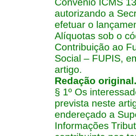
Convênio ICMS 137
autorizando a Sec
efetuar o lançamen
Alíquotas sob o c
Contribuição ao F
Social – FUPIS, e
artigo.
Redação original
§ 1º
Os interessad
prevista neste ar
endereçado a Supe
Informações Tribu