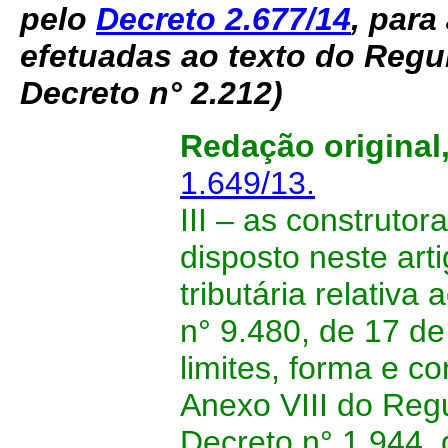
pelo
Decreto 2.677/14
, par
efetuadas ao texto do Reg
Decreto n° 2.212)
Redação original
1.649/13.
III – as construt
disposto neste arti
tributária relativa
n° 9.480, de 17 d
limites, forma e c
Anexo VIII do Reg
Decreto n° 1.944,