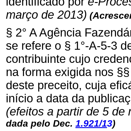
identificado por
e-Proce
março de 2013)
(Acresce
§ 2° A Agência Fazendár
se refere o § 1°-A-5-3 d
contribuinte cujo creden
na forma exigida nos §§
deste preceito, cuja efi
início a data da public
(efeitos a partir de 5 d
dada pelo Dec.
1.921/1
3
)