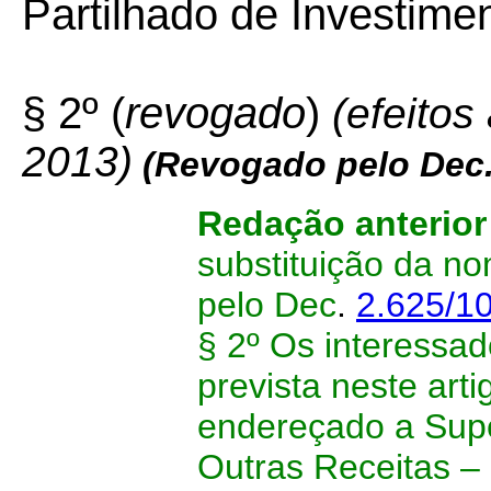
Partilhado de Investime
§ 2º (
revogado
)
(efeitos
2013)
(Revogado pelo Dec
Redação anterio
substituição da n
pelo Dec
.
2.625/1
§ 2º
Os interessad
prevista neste ar
endereçado a Supe
Outras Receitas –