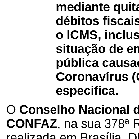
mediante quit
débitos fisca
o ICMS, inclu
situação de 
pública causa
Coronavírus (
especifica.
O
Conselho Nacional de
CONFAZ
, na sua 378ª 
realizada em Brasília, D