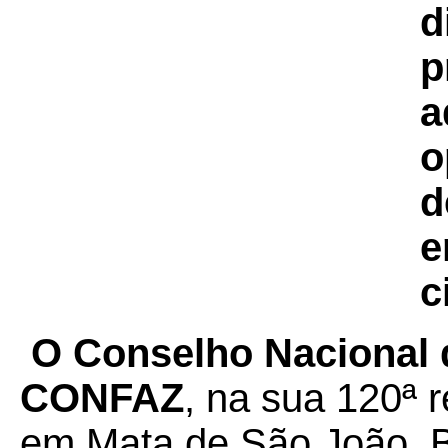
d
p
a
o
d
e
c
O Conselho Nacional d
CONFAZ
, na sua 120ª r
em Mata de São João, B