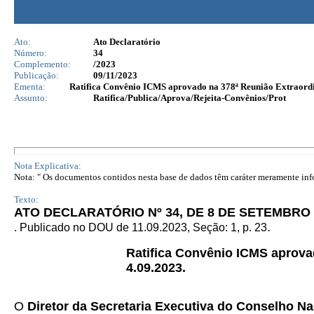
Ato:
Ato Declaratório
Número:
34
Complemento:
/2023
Publicação:
09/11/2023
Ementa:
Ratifica Convênio ICMS aprovado na 378ª Reunião Extraordi
Assunto:
Ratifica/Publica/Aprova/Rejeita-Convênios/Prot
Nota Explicativa:
Nota: " Os documentos contidos nesta base de dados têm caráter meramente infor
Texto:
ATO DECLARATÓRIO Nº 34, DE 8 DE SETEMBRO 
.
. Publicado no DOU de 11.09.2023, Seção: 1,
p. 23
Ratifica Convênio ICMS aprova
4.09.2023.
O
Diretor da Secretaria Executiva do Conselho Na