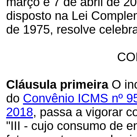
março e 7 de abril de 20
disposto na Lei Complem
de 1975, resolve celebra
CO
Cláusula primeira
O inc
do
Convênio ICMS nº 95
2018
, passa a vigorar 
"III - cujo consumo de en