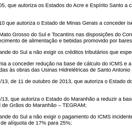
05, que autoriza os Estados do Acre e Espírito Santo a
10 que autoriza o Estado de Minas Gerais a conceder i
 Mato Grosso do Sul e Tocantins nas disposições do Co
ecimento de alimentação e bebidas promovido por bares, 
nde do Sul a não exigir os créditos tributários que espec
nia a conceder redução na base de cálculo do ICMS e a
as às obras das Usinas Hidrelétricas de Santo Antonio e
13, de 11 de outubro de 2013, que autoriza o Estado do P
/13, que autoriza o Estado do Maranhão a reduzir a ba
inal de Grãos do Maranhão – TEGRAM;
rande do Sul a não exigir o pagamento do ICMS incident
a de alíquota de 17% para 25%;