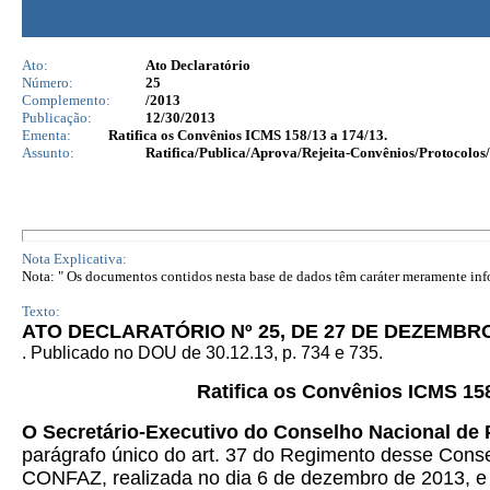
Ato:
Ato Declaratório
Número:
25
Complemento:
/2013
Publicação:
12/30/2013
Ementa:
Ratifica os Convênios ICMS 158/13 a 174/13.
Assunto:
Ratifica/Publica/Aprova/Rejeita-Convênios/Protocolos/
Nota Explicativa:
Nota: " Os documentos contidos nesta base de dados têm caráter meramente infor
Texto:
ATO DECLARATÓRIO Nº 25, DE 27 DE DEZEMBRO
.
Publicado no DOU de 30.12.13, p. 734 e 735.
Ratifica os Convênios ICMS 158
O Secretário-Executivo do Conselho Nacional de 
parágrafo único do art. 37 do Regimento desse Consel
CONFAZ, realizada no dia 6 de dezembro de 2013, e 