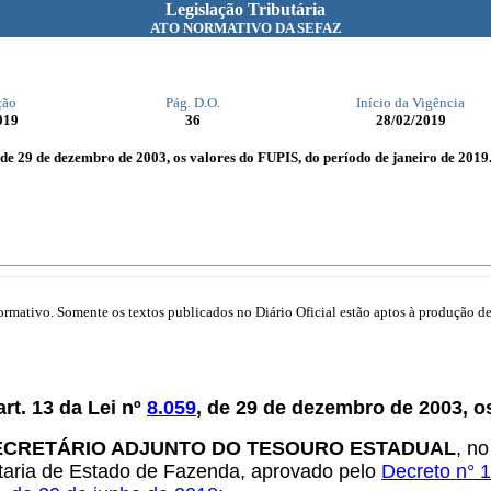
Legislação Tributária
ATO NORMATIVO DA SEFAZ
ção
Pág. D.O.
Início da Vigência
019
36
28/02/2019
, de 29 de dezembro de 2003, os valores do FUPIS, do período de janeiro de 2019
mativo. Somente os textos publicados no Diário Oficial estão aptos à produção de 
rt. 13 da Lei nº
8.059
, de 29 de dezembro de 2003, o
ECRETÁRIO ADJUNTO DO TESOURO ESTADUAL
, no
retaria de Estado de Fazenda, aprovado pelo
Decreto n° 