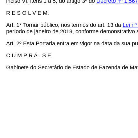
inciso VI, itens 1 a 5, do artigo 3º do
Decreto nº 1.567
R E S O L V E M:
Art. 1° Tornar público, nos termos do art. 13 da
Lei n
período de janeiro de 2019, conforme demonstrativo 
Art. 2º Esta Portaria entra em vigor na data da sua pu
C U M P R A - S E.
Gabinete do Secretário de Estado de Fazenda de Mat