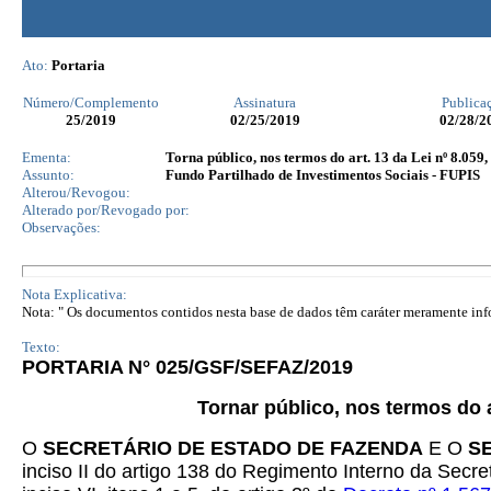
Ato:
Portaria
Número/Complemento
Assinatura
Publica
25
/2019
02/25/2019
02/28/2
Ementa:
Torna público, nos termos do art. 13 da Lei nº 8.059
Assunto:
Fundo Partilhado de Investimentos Sociais - FUPIS
Alterou/Revogou:
Alterado por/Revogado por:
Observações:
Nota Explicativa:
Nota: " Os documentos contidos nesta base de dados têm caráter meramente infor
Texto:
PORTARIA N° 025/GSF/SEFAZ/2019
Tornar público, nos termos do a
O
SECRETÁRIO DE ESTADO DE FAZENDA
E O
S
inciso II do artigo 138 do Regimento Interno da Sec