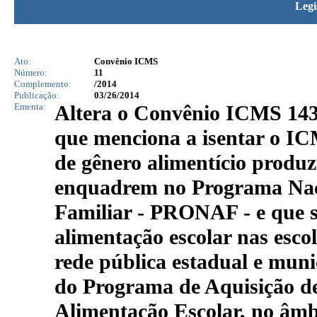
Legi
Ato:
Convênio ICMS
Número:
11
Complemento:
/2014
Publicação:
03/26/2014
Ementa:
Altera o Convênio ICMS 143/
que menciona a isentar o IC
de gênero alimentício produzi
enquadrem no Programa Naci
Familiar - PRONAF - e que s
alimentação escolar nas esco
rede pública estadual e muni
do Programa de Aquisição d
Alimentação Escolar, no âm