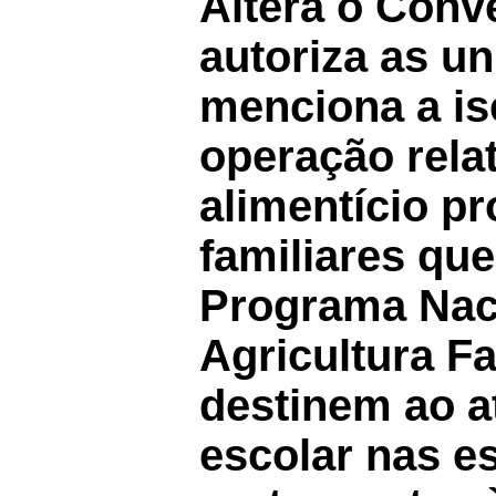
Altera o Con
autoriza as u
menciona a is
operação rela
alimentício pr
familiares qu
Programa Naci
Agricultura F
destinem ao a
escolar nas e