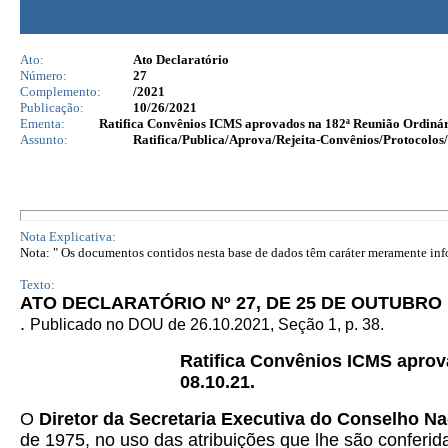
Ato:
Ato Declaratório
Número:
27
Complemento:
/2021
Publicação:
10/26/2021
Ementa:
Ratifica Convênios ICMS aprovados na 182ª Reunião Ordinári
Assunto:
Ratifica/Publica/Aprova/Rejeita-Convênios/Protocolos/
Nota Explicativa:
Nota: " Os documentos contidos nesta base de dados têm caráter meramente infor
Texto:
ATO DECLARATÓRIO Nº 27, DE 25 DE OUTUBRO 
.
Publicado no DOU de 26.10.2021, Seção 1, p. 38.
Ratifica Convênios ICMS aprov
08.10.21.
O
Diretor da Secretaria Executiva do Conselho Na
de 1975, no uso das atribuições que lhe são conferida