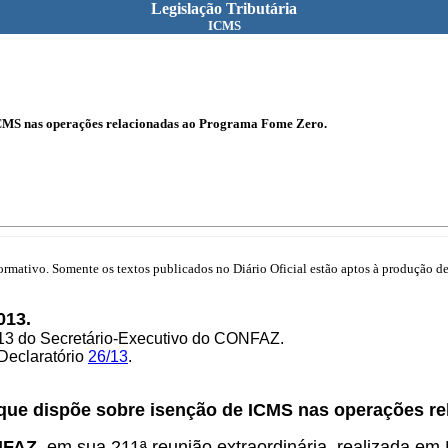
Legislação Tributária
ICMS
 ICMS nas operações relacionadas ao Programa Fome Zero.
mativo. Somente os textos publicados no Diário Oficial estão aptos à produção de 
013.
/13 do Secretário-Executivo do CONFAZ.
 Declaratório
26/13
.
 que dispõe sobre isenção de ICMS nas operações r
NFAZ,
em sua 211ª reunião extraordinária, realizada em 