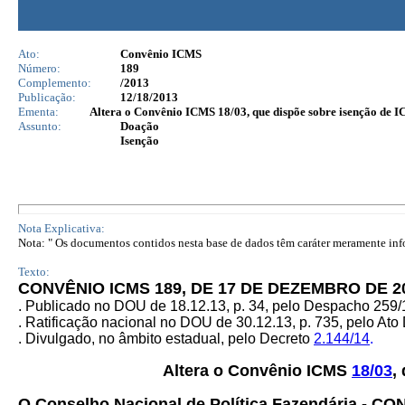
Ato:
Convênio ICMS
Número:
189
Complemento:
/2013
Publicação:
12/18/2013
Ementa:
Altera o Convênio ICMS 18/03, que dispõe sobre isenção de
Assunto:
Doação
Isenção
Nota Explicativa:
Nota: " Os documentos contidos nesta base de dados têm caráter meramente infor
Texto:
CONVÊNIO ICMS 189, DE 17 DE DEZEMBRO DE 2
. Publicado no DOU de 18.12.13, p. 34, pelo Despacho 259
. Ratificação nacional no DOU de 30.12.13, p. 735, pelo Ato
. Divulgado, no âmbito estadual, pelo Decreto
2.144/14
.
Altera o Convênio ICMS
18/03
,
O
Conselho Nacional de Política Fazendária - CO