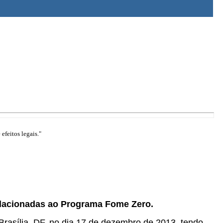
efeitos legais."
elacionadas ao Programa Fome Zero.
Brasília, DF, no dia 17 de dezembro de 2013, tendo