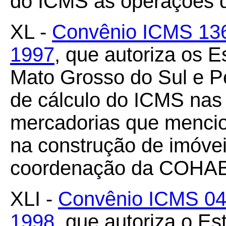
do ICMS as operações q
XL -
Convênio ICMS 136
1997
, que autoriza os 
Mato Grosso do Sul e P
de cálculo do ICMS nas
mercadorias que mencio
na construção de imóvei
coordenação da COHAB
XLI -
Convênio ICMS 04/
1998
, que autoriza o Es