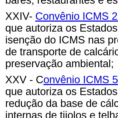
bares, restaurantes e es
XXIV-
Convênio ICMS 29
que autoriza os Estado
isenção do ICMS nas pre
de transporte de calcár
preservação ambiental;
XXV - C
onvênio ICMS 50
que autoriza os Estado
redução da base de cál
internas de tijolos e tel