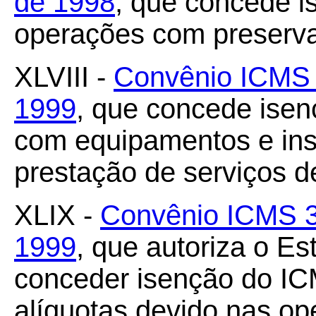
de 1998
, que concede 
operações com preserva
XLVIII -
Convênio ICMS 
1999
, que concede ise
com equipamentos e in
prestação de serviços d
XLIX -
Convênio ICMS 33
1999
, que autoriza o E
conceder isenção do ICM
alíquotas devido nas op