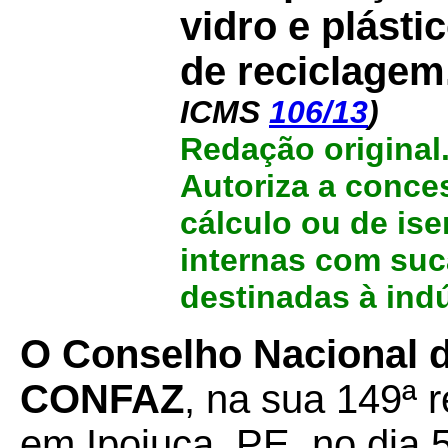
vidro e plásti
de reciclagem
ICMS
106/13
)
Redação original
Autoriza a conce
cálculo ou de is
internas com suca
destinadas à indú
O Conselho Nacional d
CONFAZ
, na sua 149ª r
em Ipojuca, PE, no dia 