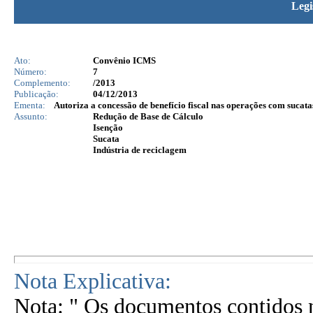
Legi
Ato:
Convênio ICMS
Número:
7
Complemento:
/2013
Publicação:
04/12/2013
Ementa:
Autoriza a concessão de benefício fiscal nas operações com sucatas
Assunto:
Redução de Base de Cálculo
Isenção
Sucata
Indústria de reciclagem
Nota Explicativa:
Nota: " Os documentos contidos n