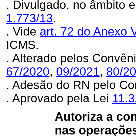
. Divulgado, no âmbito e
1.773/13
.
. Vide
art. 72 do Anexo V
ICMS.
. Alterado pelos Convê
67/2020
,
09/2021
,
80/2
. Adesão do RN pelo C
. Aprovado pela Lei
11.
Autoriza a con
nas operações