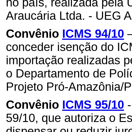
no país, realizada pela 
Araucária Ltda. - UEG
Convênio
ICMS 94/10
–
conceder isenção do I
importação realizadas pe
o Departamento de Políc
Projeto Pró-Amazônia/P
Convênio
ICMS 95/10
-
59/10, que autoriza o E
dispensar ou reduzir ju