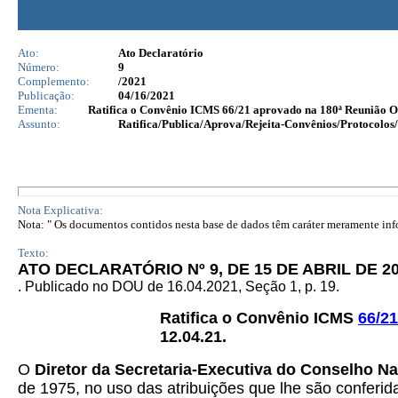
Ato:
Ato Declaratório
Número:
9
Complemento:
/2021
Publicação:
04/16/2021
Ementa:
Ratifica o Convênio ICMS 66/21 aprovado na 180ª Reunião O
Assunto:
Ratifica/Publica/Aprova/Rejeita-Convênios/Protocolos/
Nota Explicativa:
Nota: " Os documentos contidos nesta base de dados têm caráter meramente infor
Texto:
ATO DECLARATÓRIO Nº 9, DE 15 DE ABRIL DE 2
. Publicado no DOU de 16.04.2021, Seção 1, p. 19.
Ratifica o Convênio ICMS
66/21
12.04.21.
O
Diretor da Secretaria-Executiva do Conselho Na
de 1975, no uso das atribuições que lhe são conferid