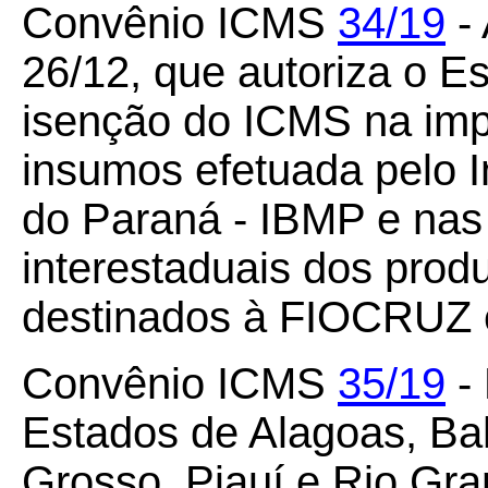
Convênio ICMS
34/19
- 
26/12, que autoriza o E
isenção do ICMS na imp
insumos efetuada pelo In
do Paraná - IBMP e nas 
interestaduais dos prod
destinados à FIOCRUZ e
Convênio ICMS
35/19
- 
Estados de Alagoas, Bah
Grosso, Piauí e Rio Gra