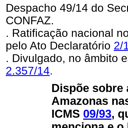
Despacho 49/14 do Secr
CONFAZ.
. Ratificação nacional n
pelo Ato Declaratório
2/
. Divulgado, no âmbito e
2.357/14
.
Dispõe sobre 
Amazonas nas
ICMS
09/93
, q
menciona e o 