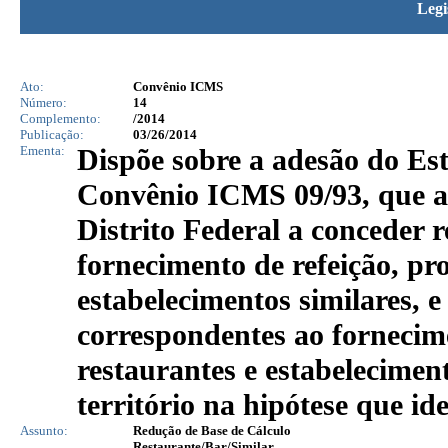
Legi
Ato:
Convênio ICMS
Número:
14
Complemento:
/2014
Publicação:
03/26/2014
Ementa:
Dispõe sobre a adesão do Es
Convênio ICMS 09/93, que au
Distrito Federal a conceder
fornecimento de refeição, pr
estabelecimentos similares, 
correspondentes ao fornecime
restaurantes e estabeleciment
território na hipótese que ide
Assunto:
Redução de Base de Cálculo
Restaurante/Bar/Similar