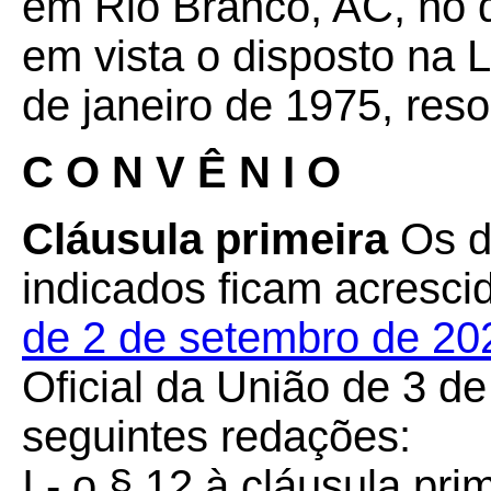
em Rio Branco, AC, no d
em vista o disposto na 
de janeiro de 1975, reso
C O N V Ê N I O
Cláusula primeira
Os di
indicados ficam acresc
de 2 de setembro de 20
Oficial da União de 3 d
seguintes redações:
I - o § 12 à cláusula pri