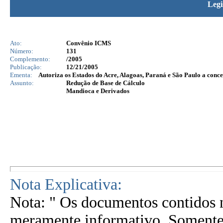
Legi
Ato:
Convênio ICMS
Número:
131
Complemento:
/2005
Publicação:
12/21/2005
Ementa:
Autoriza os Estados do Acre, Alagoas, Paraná e São Paulo a conc
Assunto:
Redução de Base de Cálculo
Mandioca e Derivados
Nota Explicativa:
Nota: " Os documentos contidos n
meramente informativo. Somente 