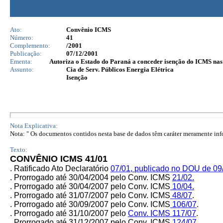
Ato:
Convênio ICMS
Número:
41
Complemento:
/2001
Publicação:
07/12/2001
Ementa:
Autoriza o Estado do Paraná a conceder isenção do ICMS nas
Assunto:
Cia de Serv. Públicos Energia Elétrica
Isenção
Nota Explicativa:
Nota: " Os documentos contidos nesta base de dados têm caráter meramente infor
Texto:
CONVÊNIO ICMS 41/01
.
Ratificado Ato Declaratório
07/01,
publicado no DOU de 09/
. Prorrogado até 30/04/2004 pelo Conv. ICMS
21/02.
. Prorrogado até 30/04/2007 pelo
Conv. ICMS
10/04.
. Prorrogado até 31/07/2007 pelo
Conv. ICMS
48/07
.
. Prorrogado até 30/09/2007 pelo
Conv. ICMS
106/07
.
. Prorrogado até 31/10/2007 pelo
Conv. ICMS
117/07
.
. Prorrogado até 31/12/2007 pelo Conv. ICMS
124/07
.