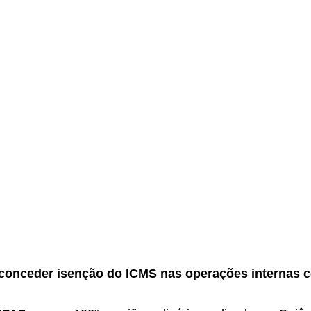
.
a conceder isenção do ICMS nas operações internas