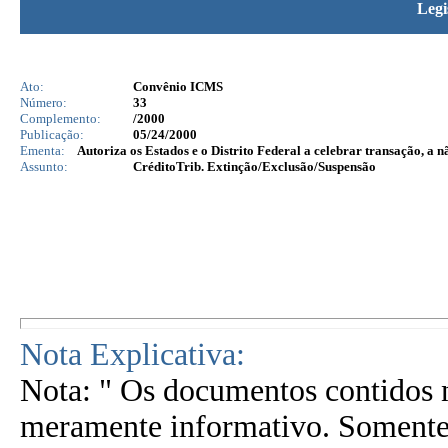
Legi
Ato:
Convênio ICMS
Número:
33
Complemento:
/2000
Publicação:
05/24/2000
Ementa:
Autoriza os Estados e o Distrito Federal a celebrar transação, a nã
Assunto:
CréditoTrib. Extinção/Exclusão/Suspensão
Nota Explicativa:
Nota: " Os documentos contidos n
meramente informativo. Somente 