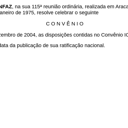
ONFAZ
, na sua 115ª reunião ordinária, realizada em Ara
aneiro de 1975, resolve celebrar o seguinte
C O N V Ê N I O
zembro de 2004, as disposições contidas no Convênio I
ata da publicação de sua ratificação nacional.