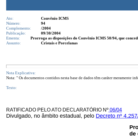
Ato:
Convênio ICMS
Número:
94
Complemento:
/2004
Publicação:
09/30/2004
Ementa:
Prorroga as disposições do Convênio ICMS 50/94, que concede 
Assunto:
Cristais e Porcelanas
Nota Explicativa:
Nota: " Os documentos contidos nesta base de dados têm caráter meramente infor
Texto:
RATIFICADO PELO ATO DECLARATÓRIO Nº
06/04
Divulgado, no âmbito estadual, pelo
Decreto nº 4.257
Pr
de 