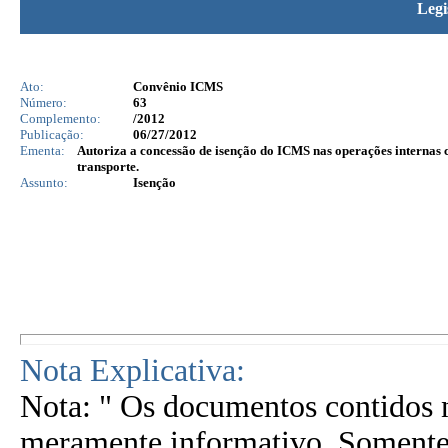
Legi
Ato:
Convênio ICMS
Número:
63
Complemento:
/2012
Publicação:
06/27/2012
Ementa:
Autoriza a concessão de isenção do ICMS nas operações internas 
transporte.
Assunto:
Isenção
Nota Explicativa:
Nota: " Os documentos contidos n
meramente informativo. Somente 