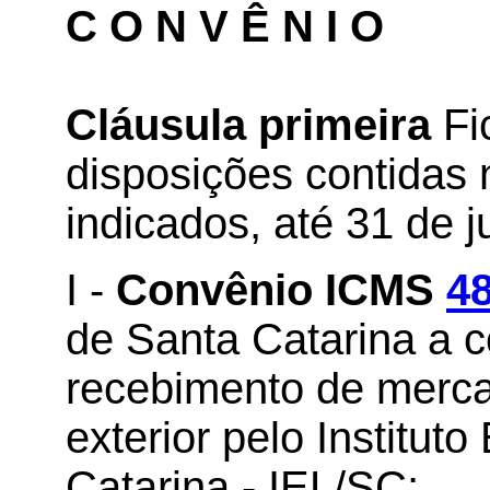
C O N V Ê N I O
Cláusula primeira
Fi
disposições contidas 
indicados, até 31 de j
I -
Convênio ICMS
48
de Santa Catarina a 
recebimento de merca
exterior pelo Institut
Catarina - IEL/SC;