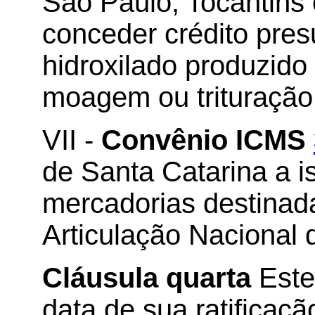
São Paulo, Tocantins e
conceder crédito pre
hidroxilado produzido
moagem ou trituração
VII -
Convênio ICMS
de Santa Catarina a i
mercadorias destinada
Articulação Nacional 
Cláusula quarta
Este
data de sua ratificaçã