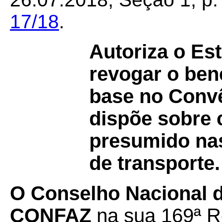
17/18
.
Autoriza o Es
revogar o ben
base no Conv
dispõe sobre 
presumido nas
de transporte.
O Conselho Nacional de
CONFAZ
na sua 169ª Re