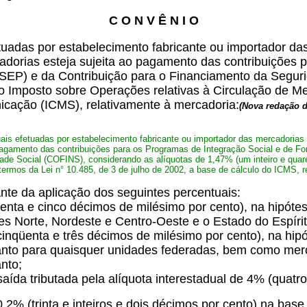
C O N V Ê N I O
uadas por estabelecimento fabricante ou importador das 
adorias esteja sujeita ao pagamento das contribuições 
SEP) e da Contribuição para o Financiamento da Segurid
 do Imposto sobre Operações relativas à Circulação de M
nicação (ICMS), relativamente à mercadoria:
(Nova redação 
is efetuadas por estabelecimento fabricante ou importador das mercadorias re
pagamento das contribuições para os Programas de Integração Social e de F
ade Social (COFINS), considerando as alíquotas de 1,47% (um inteiro e quare
termos da Lei n° 10.485, de 3 de julho de 2002, a base de cálculo do ICMS, r
tante da aplicação dos seguintes percentuais:
venta e cinco décimos de milésimo por cento), na hipót
es Norte, Nordeste e Centro-Oeste e o Estado do Espíri
e cinqüenta e três décimos de milésimo por cento), na hi
anto para quaisquer unidades federadas, bem como merc
nto;
aída tributada pela alíquota interestadual de 4% (quatro
,2% (trinta e inteiros e dois décimos por cento) na base