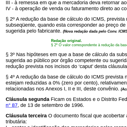
III - à remessa em que a mercadoria deva retornar a
IV - à operação de venda ou faturamento direto ao co
§ 2º A redução da base de cálculo do ICMS, prevista 
subseqüente, quando esta corresponder ao preço de 
sugerida pelo fabricante.
(Nova redação dada pelo Conv. ICMS
Redação original.
§ 2º O valor correspondente à redução da bas
§ 3º Nas hipóteses em que a base de cálculo da subst
sugerida ao público por órgão competente ou sugerida
redução prevista nos incisos do ‘caput’ desta cláusula
§ 4º A redução da base de cálculo do ICMS prevista 
estejam reduzidas a 0% (zero por cento), relativamen
relacionadas nos Anexos I, II e III, deste convênio.
(Ac
Cláusula segunda
Ficam os Estados e o Distrito Fede
n° 87
, de 13 de setembro de 1996.
Cláusula terceira
O documento fiscal que acobertar 
tributária: