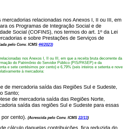
mercadorias relacionadas nos Anexos I, II ou III, em
para os Programas de Integração Social e de
ade Social (COFINS), nos termos do art. 1º da Lei
ercadorias e sobre Prestações de Serviços de
dada pelo Conv. ICMS
44/2023
)
lacionadas nos Anexos I, II ou III, em que a receita bruta decorrente da
ormação do Patrimônio do Servidor Público (PIS/PASEP) e da
nta e sete centésimos por cento) e 6,79% (seis inteiros e setenta e nove
elativamente à mercadoria:
ese de mercadoria saída das Regiões Sul e Sudeste,
to Santo;
pótese de mercadoria saída das Regiões Norte,
adoria saída das regiões Sul e Sudeste para essas
 por cento).
(Acrescida pelo Conv. ICMS
22/13
)
 de cálculo daquelas contribuições, fica reduzida do