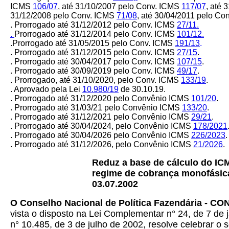
ICMS
106/07
, até 31/10/2007 pelo Conv. ICMS
117/07
, até
31/12/2008 pelo Conv. ICMS
71/08
, até 30/04/2011 pelo C
. Prorrogado até 31/12/2012 pelo Conv. ICMS
27/11.
.
Prorrogado até 31/12/2014 pelo Conv. ICMS
101/12.
.Prorrogado até 31/05/2015 pelo Conv. ICMS
191/13
.
. Prorrogado até 31/12/2015 pelo Conv. ICMS
27/15
.
. Prorrogado até 30/04/2017 pelo Conv. ICMS
107/15
.
. Prorrogado até 30/09/2019 pelo Conv. ICMS
49/17
.
. Prorrogado, até 31/10/2020, pelo Conv. ICMS
133/19
.
. Aprovado pela Lei
10.980/19
de 30.10.19.
. Prorrogado até 31/12/2020 pelo Convênio ICMS
101/20
.
. Prorrogado até 31/03/21 pelo Convênio ICMS
133/20
.
. Prorrogado até 31/12/2021 pelo Convênio ICMS
29/21
.
. Prorrogado até 30/04/2024, pelo Convênio ICMS
178/2021
. Prorrogado até 30/04/2026 pelo Convênio ICMS
226/2023
.
. Prorrogado até 31/12/2026, pelo Convênio ICMS
21/2026
.
Reduz a base de cálculo do ICM
regime de cobrança monofásica
03.07.2002
O
Conselho Nacional de Política Fazendária - C
vista o disposto na Lei Complementar n° 24, de 7 de j
n° 10.485, de 3 de julho de 2002, resolve celebrar o 