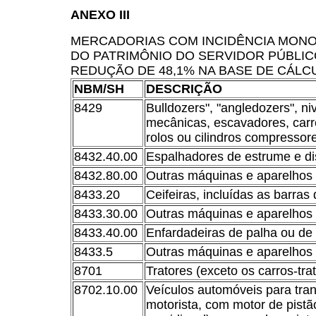
ANEXO III
MERCADORIAS COM INCIDÊNCIA MONO
DO PATRIMÔNIO DO SERVIDOR PÚBLICO
REDUÇÃO DE 48,1% NA BASE DE CÁLC
NBM/SH
DESCRIÇÃO
8429
Bulldozers", "angledozers", ni
mecânicas, escavadores, car
rolos ou cilindros compressor
8432.40.00
Espalhadores de estrume e dis
8432.80.00
Outras máquinas e aparelhos
8433.20
Ceifeiras, incluídas as barra
8433.30.00
Outras máquinas e aparelhos p
8433.40.00
Enfardadeiras de palha ou de 
8433.5
Outras máquinas e aparelhos 
8701
Tratores (exceto os carros-tr
8702.10.00
Veículos automóveis para tran
motorista, com motor de pistã