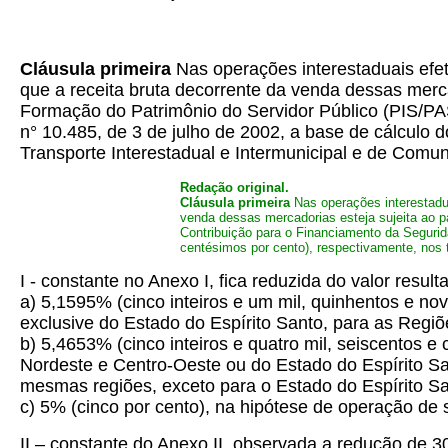
Cláusula primeira
Nas operações interestaduais efet
que a receita bruta decorrente da venda dessas merc
Formação do Patrimônio do Servidor Público (PIS/PA
n° 10.485, de 3 de julho de 2002, a base de cálculo
Transporte Interestadual e Intermunicipal e de Comu
Redação original.
Cláusula primeira
Nas operações interestadua
venda dessas mercadorias esteja sujeita ao 
Contribuição para o Financiamento da Segurid
centésimos por cento), respectivamente, nos 
I - constante no Anexo I, fica reduzida do valor resul
a) 5,1595% (cinco inteiros e um mil, quinhentos e no
exclusive do Estado do Espírito Santo, para as Regiõ
b) 5,4653% (cinco inteiros e quatro mil, seiscentos 
Nordeste e Centro-Oeste ou do Estado do Espírito S
mesmas regiões, exceto para o Estado do Espírito Sa
c) 5% (cinco por cento), na hipótese de operação de s
II – constante do Anexo II, observada a redução de 30