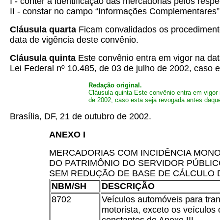
I - conter a identificação das mercadorias pelos respe
II - constar no campo “Informações Complementares”
Cláusula quarta
Ficam convalidados os procedimento
data de vigência deste convênio.
Cláusula quinta
Este convênio entra em vigor na data
Lei Federal nº 10.485, de 03 de julho de 2002, caso 
Redação original.
Cláusula quinta
Este convênio entra em vigor n
de 2002, caso esta seja revogada antes daque
Brasília, DF, 21 de outubro de 2002.
ANEXO I
MERCADORIAS COM INCIDÊNCIA MONO
DO PATRIMÔNIO DO SERVIDOR PÚBLICO
SEM REDUÇÃO DE BASE DE CÁLCULO 
NBM/SH
DESCRIÇÃO
8702
Veículos automóveis para tran
motorista, exceto os veículos