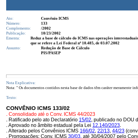
Ato:
Convênio ICMS
Número:
133
Complemento:
/2002
Publicação:
10/23/2002
Ementa:
Reduz a base de cálculo do ICMS nas operações interestaduai
que se refere a Lei Federal nº 10.485, de 03.07.2002
Assunto:
Redução de Base de Cálculo
PIS/PASEP
Nota Explicativa:
Nota: " Os documentos contidos nesta base de dados têm caráter meramente infor
Texto:
CONVÊNIO ICMS 133/02
. Consolidado até o Conv. ICMS 44/2023
. Ratificado pelo ato Declaratório
15/02
,
publicado no DOU d
. Aprovado no âmbito estadual pela Lei
12.140/2023
.
. Alterado pelos Convênios ICMS
166/02
,
22/13
,
44/23
(
conv
. Prorrogações: Conv. ICMS
30/03,
até 30/04/2007 pelo Co