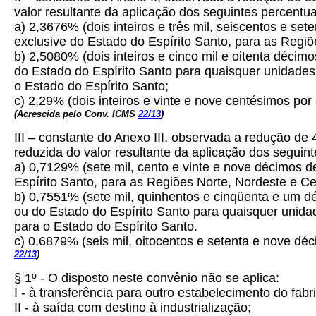
valor resultante da aplicação dos seguintes percentua
a) 2,3676% (dois inteiros e três mil, seiscentos e s
exclusive do Estado do Espírito Santo, para as Regiõ
b) 2,5080% (dois inteiros e cinco mil e oitenta déci
do Estado do Espírito Santo para quaisquer unidade
o Estado do Espírito Santo;
c) 2,29% (dois inteiros e vinte e nove centésimos por
(Acrescida pelo Conv. ICMS
22/13
)
III – constante do Anexo III, observada a redução de 
reduzida do valor resultante da aplicação dos seguint
a) 0,7129% (sete mil, cento e vinte e nove décimos d
Espírito Santo, para as Regiões Norte, Nordeste e Ce
b) 0,7551% (sete mil, quinhentos e cinqüenta e um d
ou do Estado do Espírito Santo para quaisquer unid
para o Estado do Espírito Santo.
c) 0,6879% (seis mil, oitocentos e setenta e nove dé
22/13
)
§ 1º - O disposto neste convênio não se aplica:
I - à transferência para outro estabelecimento do fabr
II - à saída com destino à industrialização;