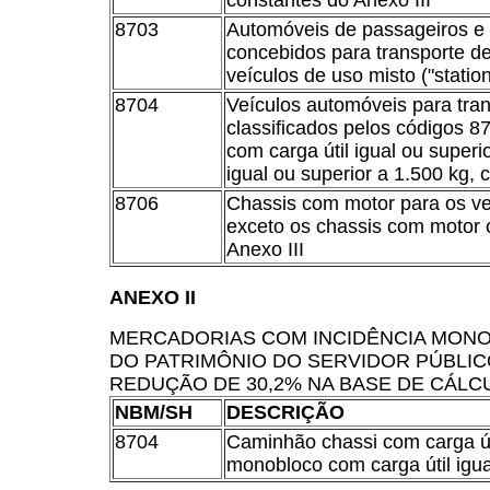
constantes do Anexo III
8703
Automóveis de passageiros e 
concebidos para transporte de
veículos de uso misto ("stati
8704
Veículos automóveis para tran
classificados pelos códigos 8
com carga útil igual ou super
igual ou superior a 1.500 kg, 
8706
Chassis com motor para os ve
exceto os chassis com motor 
Anexo III
ANEXO II
MERCADORIAS COM INCIDÊNCIA MONO
DO PATRIMÔNIO DO SERVIDOR PÚBLICO
REDUÇÃO DE 30,2% NA BASE DE CÁLC
NBM/SH
DESCRIÇÃO
8704
Caminhão chassi com carga úti
monobloco com carga útil igua