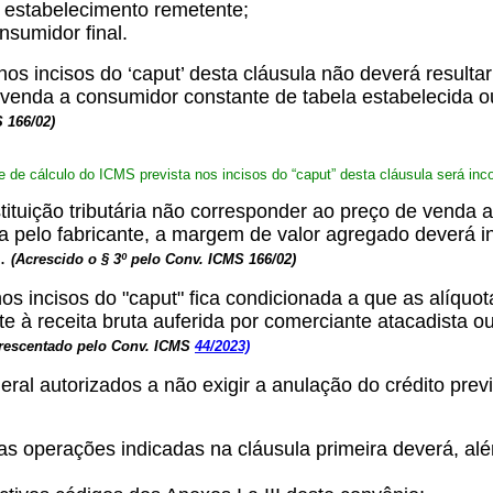
o estabelecimento remetente;
nsumidor final.
nos incisos do ‘caput’ desta cláusula não deverá result
venda a consumidor constante de tabela estabelecida o
 166/02)
e de cálculo do ICMS prevista nos incisos do “caput” desta cláusula será in
ituição tributária não corresponder ao preço de venda 
 pelo fabricante, a margem de valor agregado deverá inc
.
(Acrescido o § 3º pelo Conv. ICMS 166/02)
nos incisos do "caput" fica condicionada a que as alíq
te à receita bruta auferida por comerciante atacadista 
rescentado pelo Conv. ICMS
44/2023)
ral autorizados a não exigir a anulação do crédito previs
as operações indicadas na cláusula primeira deverá, alé