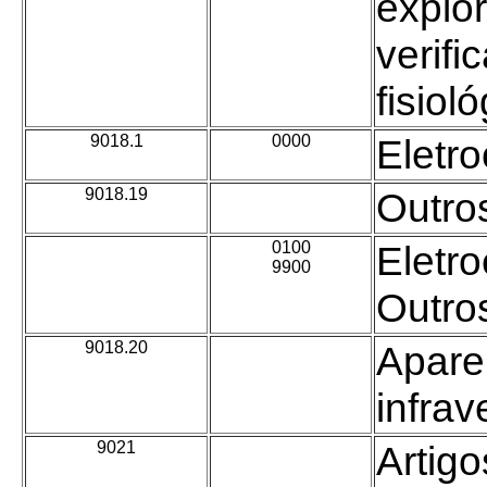
explo
verif
fisiol
9018.1
0000
Eletro
9018.19
-
Outro
-
0100
Eletro
9900
Outro
9018.20
--
Aparel
infrav
9021
-
Artigo