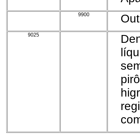
-
9900
Out
9025
-
Den
líq
sem
pir
hig
reg
com