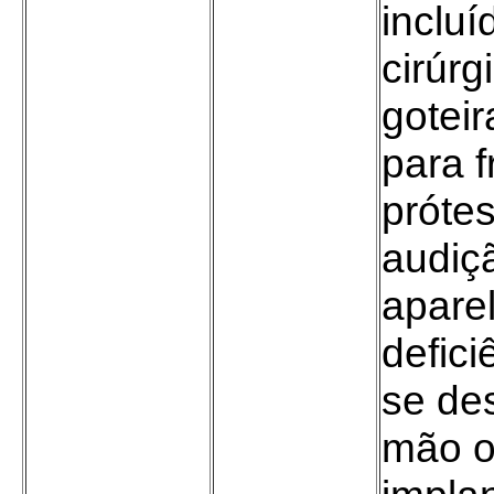
incluí
cirúrg
goteir
para f
prótes
audiç
apare
defic
se de
mão o