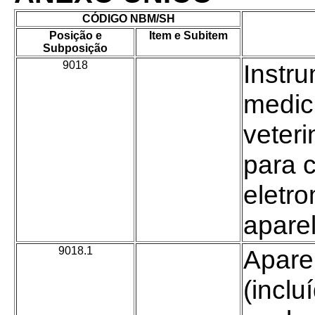
CÓDIGO NBM/SH
Posição e
Item e Subitem
Subposição
9018
-
Instr
medici
veteri
para c
eletr
aparel
9018.1
-
Apare
(inclu