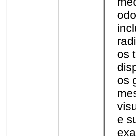
méd
odo
inc
rad
os 
dis
os 
mes
vis
e s
exa