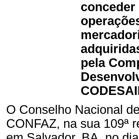
conceder 
operações
mercadori
adquirida
pela Com
Desenvolv
CODESAI
O Conselho Nacional de 
CONFAZ, na sua 109ª reu
em Salvador, BA, no dia