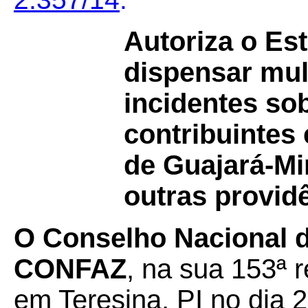
Autoriza o Es
dispensar mul
incidentes so
contribuintes
de Guajará-Mi
outras provid
O Conselho Nacional de
CONFAZ
, na sua 153ª r
em Teresina, PI no dia 