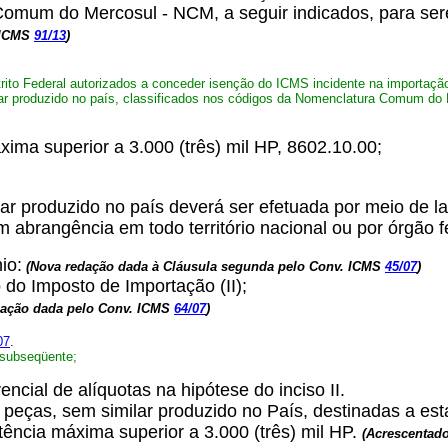
Comum do Mercosul - NCM, a seguir indicados, para sere
 ICMS
91/13
)
ito Federal autorizados a conceder isenção do ICMS incidente na importação
ilar produzido no país, classificados nos códigos da Nomenclatura Comum do 
áxima superior a 3.000 (três) mil HP, 8602.10.00;
r produzido no país deverá ser efetuada por meio de la
abrangência em todo território nacional ou por órgão f
io:
(
Nova redação dada à Cláusula segunda pelo Conv. ICMS
45/07
)
 do Imposto de Importação (II);
dação dada pelo Conv. ICMS
64/07
)
07
.
l subseqüente;
encial de alíquotas na hipótese do inciso II.
 peças, sem similar produzido no País, destinadas a est
ência máxima superior a 3.000 (três) mil HP.
(Acrescentado