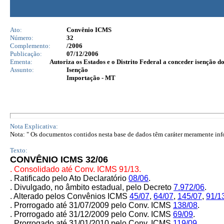
Ato:
Convênio ICMS
Número:
32
Complemento:
/2006
Publicação:
07/12/2006
Ementa:
Autoriza os Estados e o Distrito Federal a conceder isenção d
Assunto:
Isenção
Importação - MT
Nota Explicativa:
Nota: " Os documentos contidos nesta base de dados têm caráter meramente infor
Texto:
CONVÊNIO ICMS 32/06
. Consolidado até Conv. ICMS 91/13.
. Ratificado pelo Ato Declaratório
08/06
.
. Divulgado, no âmbito estadual, pelo Decreto
7.972/06
.
. Alterado pelos Convênios ICMS
45/07
,
64/07
,
145/07
,
91/1
. Prorrogado até 31/07/2009 pelo Conv. ICMS
138/08
.
. Prorrogado até 31/12/2009 pelo Conv. ICMS
69/09
.
. Prorrogado até 31/01/2010 pelo Conv. ICMS
119/09
.