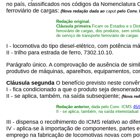
no país, classificados nos códigos da Nomenclatura 
ferroviário de cargas:
(Nova redação dada ao
caput
pelo Conv.
Redação original.
Cláusula primeira
Ficam os Estados e o Distr
ferroviário de cargas, dos produtos, sem sim
de serviço de transporte ferroviário de cargas:
I - locomotiva do tipo diesel-elétrico, com potência m
II - trilho para estrada de ferro, 7302.10.10.
Parágrafo único. A comprovação de ausência de simila
produtivo de máquinas, aparelhos, equipamentos, com 
Cláusula segunda
O benefício previsto neste convên
I - fica condicionado a que o produto seja desonerado
II - se aplica, também, na saída subseqüente;
(Nova re
Redação anterior,
dada pelo Conv. ICMS
45/
II - se aplica, também, na saída interestadua
III - dispensa o recolhimento do ICMS relativo ao difer
IV - aplica-se à importação de componentes, partes e
emprego na fabricação de locomotivas novas com pot