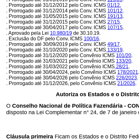
. Prorrogado até 31/12/2012 pelo Conv. ICMS
01/12.
. Prorrogado até 31/12/2014 pelo Conv. ICMS
101/12
.
. Prorrogado até 31/05/2015 pelo Conv. ICMS
191/13
.
. Prorrogado até 31/12/2015 pelo Conv. ICMS
27/15
.
. Prorrogado até 30/04/2017 pelo Conv. ICMS
107/15
.
. Aprovado pela Lei
10.980/19
de 30.10.19.
. Exclusão do DF pelo Conv. ICMS
100/16
.
. Prorrogado até 30/09/2019 pelo Conv. ICMS
49/17
.
. Prorrogado até 31/10/2020 pelo Conv. ICMS
133/19
.
. Prorrogado até 31/12/2020 pelo Convênio ICMS
101/20
.
. Prorrogado até 31/03/2021 pelo Convênio ICMS
133/20
.
. Prorrogado até 31/03/2022 pelo Convênio ICMS
28/21
.
. Prorrogado até 30/04/2024, pelo Convênio ICMS
178/2021
. Prorrogado até 30/04/2026 pelo Convênio ICMS
226/2023
.
. Prorrogado até 31/12/2026, pelo Convênio ICMS
21/2026
.
Autoriza os Estados e o Distri
O
Conselho Nacional de Política Fazendária - C
disposto na Lei Complementar n° 24, de 7 de janeiro 
Cláusula primeira
Ficam os Estados e o Distrito Fed