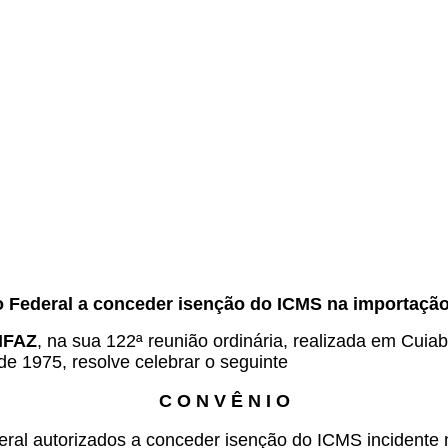
.
to Federal a conceder isenção do ICMS na importação 
ONFAZ
, na sua 122ª reunião ordinária, realizada em Cuiab
de 1975, resolve celebrar o seguinte
C O N V Ê N I O
eral autorizados a conceder isenção do ICMS incidente 