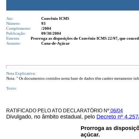
Ato:
Convênio ICMS
Número:
93
Complemento:
/2004
Publicação:
09/30/2004
Ementa:
Prorroga as disposições do Convênio ICMS 22/97, que concede
Assunto:
Cana-de-Açúcar
Nota Explicativa:
Nota: " Os documentos contidos nesta base de dados têm caráter meramente infor
Texto:
RATIFICADO PELO ATO DECLARATÓRIO Nº
06/04
Divulgado, no âmbito estadual, pelo
Decreto nº 4.257
Prorroga as disposi
açúcar.