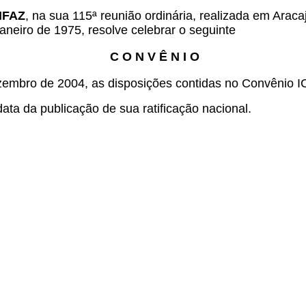
ONFAZ
, na sua 115ª reunião ordinária, realizada em Arac
aneiro de 1975, resolve celebrar o seguinte
C O N V Ê N I O
zembro de 2004, as disposições contidas no Convênio 
ata da publicação de sua ratificação nacional.